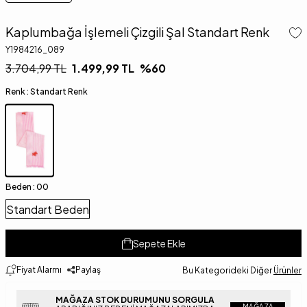
Kaplumbağa İşlemeli Çizgili Şal Standart Renk
Y1984216_089
3.704,99
TL
1.499,99
TL
%
60
Renk :
Standart Renk
Beden :
00
Standart Beden
Sepete Ekle
Fiyat Alarmı
Paylaş
Bu Kategorideki Diğer
Ürünler
MAĞAZA STOK DURUMUNU SORGULA
MAĞAZA