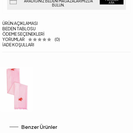
ARADIĞINIZ BEDENI MAĞAZALARIMIZDA
ARA
BULUN.
ÜRÜN AÇIKLAMASI
BEDEN TABLOSU
ÖDEME SEÇENEKLERI
YORUMLAR
(0)
İADE KOŞULLARI
Benzer Ürünler