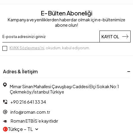
E-Bülten Aboneliği
Kampanya ve yeniliklerden haberdar olmak için e-bültenimize
abone olun!
KAYIT OL
KVKK Sözleşmesi'ni
, okudum, kabul ediyorum.
Adres & İletişim
Mimar Sinan Mahallesi Çavuşbaşı Caddesi Elçi Sokak No:1
Çekmeköy/İstanbul Türkiye
+90 216 641 33 34
info@roman.com.tr
Roman ETBİS’e kayıtlıdır
Türkçe − TL