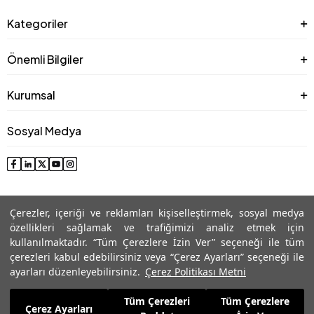
Kategoriler
Önemli Bilgiler
Kurumsal
Sosyal Medya
Çerezler, içeriği ve reklamları kişiselleştirmek, sosyal medya
özellikleri sağlamak ve trafiğimizi analiz etmek için
kullanılmaktadır. “Tüm Çerezlere İzin Ver” seçeneği ile tüm
çerezleri kabul edebilirsiniz veya “Çerez Ayarları” seçeneği ile
© 2025 Roman® Tüm Hakları Saklıdır, İzinsiz kullanılamaz
ayarları düzenleyebilirsiniz.
Çerez Politikası Metni
Tüm Çerezleri
Tüm Çerezlere
3.704,99
TL
Çerez Ayarları