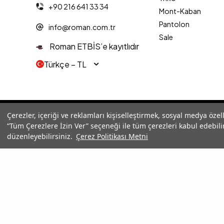
+90 216 641 33 34
Mont-Kaban
Pantolon
info@roman.com.tr
Sale
Roman ETBİS’e kayıtlıdır
Türkçe − TL
© 2025 Roman® Tüm Hakları Saklıdır, İzinsiz kullanılamaz
Çerezler, içeriği ve reklamları kişiselleştirmek, sosyal medya özel
“Tüm Çerezlere İzin Ver” seçeneği ile tüm çerezleri kabul edebilir
düzenleyebilirsiniz.
Çerez Politikası Metni