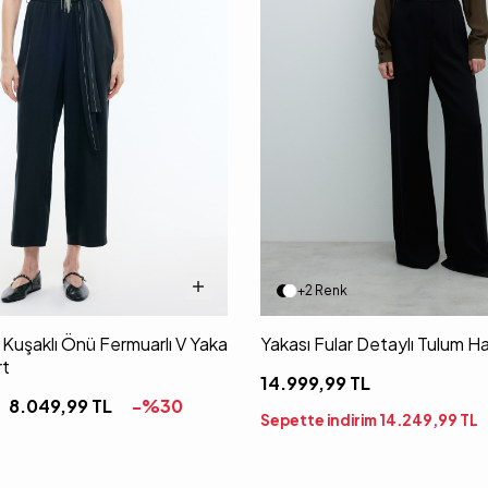
+2 Renk
ve Kuşaklı Önü Fermuarlı V Yaka
Yakası Fular Detaylı Tulum Ha
rt
14.999,99
TL
8.049,99
TL
-%
30
Sepette indirim
14.249,99
TL