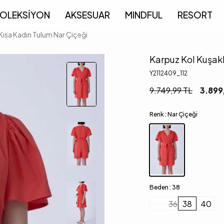
OLEKSİYON
AKSESUAR
MINDFUL
RESORT
 Kısa Kadın Tulum Nar Çiçeği
Karpuz Kol Kuşakl
Y2112409_112
9.749,99
TL
3.899
Renk :
Nar Çiçeği
Beden :
38
36
38
40