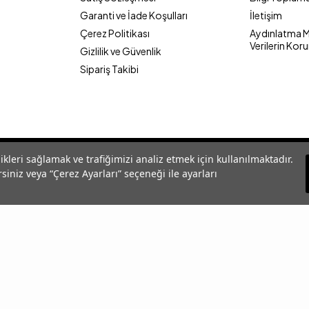
Garanti ve İade Koşulları
İletişim
Çerez Politikası
Aydınlatma Me
Verilerin Kor
Gizlilik ve Güvenlik
Sipariş Takibi
likleri sağlamak ve trafiğimizi analiz etmek için kullanılmaktadır.
siniz veya “Çerez Ayarları” seçeneği ile ayarları