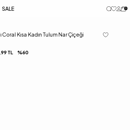
SALE
0
ı Coral Kısa Kadın Tulum Nar Çiçeği
,99
TL
%
60