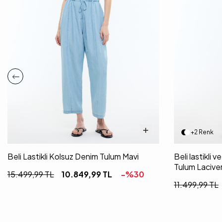
+2 Renk
Beli Lastikli Kolsuz Denim Tulum Mavi
Beli lastikli 
Tulum Lacive
15.499,99
TL
10.849,99
TL
-%
30
11.499,99
TL