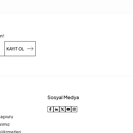
un!
KAYIT OL
Sosyal Medya
Başvuru
rımız
 Hizmetleri