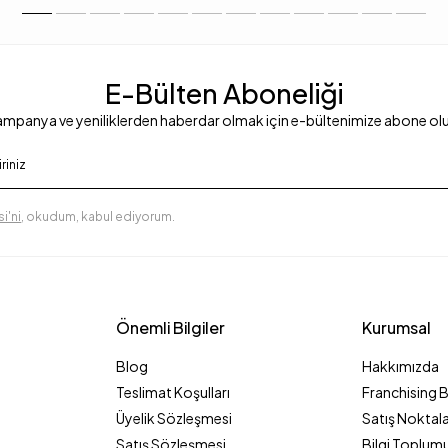
E-Bülten Aboneliği
mpanya ve yeniliklerden haberdar olmak için e-bültenimize abone ol
i'ni
, okudum, kabul ediyorum.
Önemli Bilgiler
Kurumsal
Blog
Hakkımızda
Teslimat Koşulları
Franchising 
Üyelik Sözleşmesi
Satış Noktala
Satış Sözleşmesi
Bilgi Toplumu