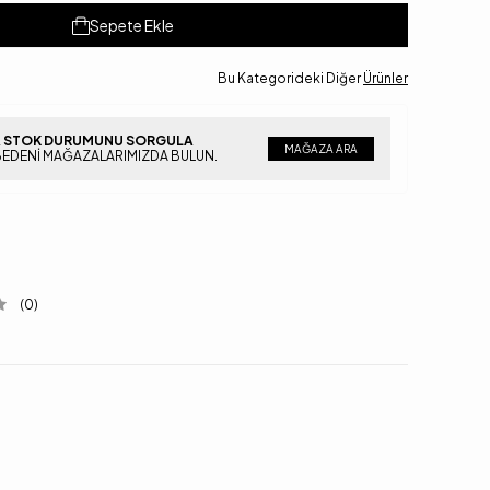
Sepete Ekle
Bu Kategorideki Diğer
Ürünler
 STOK DURUMUNU SORGULA
MAĞAZA ARA
BEDENI MAĞAZALARIMIZDA BULUN.
(0)