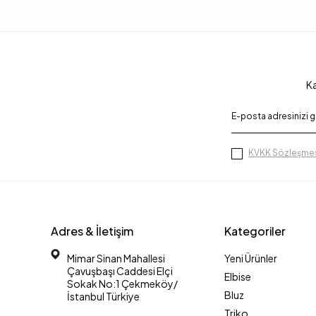
Ka
KVKK Sözleşmes
Adres & İletişim
Kategoriler
Mimar Sinan Mahallesi
Yeni Ürünler
Çavuşbaşı Caddesi Elçi
Elbise
Sokak No:1 Çekmeköy/
Bluz
İstanbul Türkiye
Triko