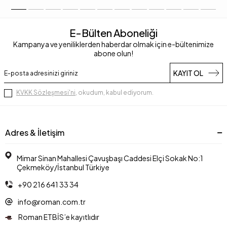
E-Bülten Aboneliği
Kampanya ve yeniliklerden haberdar olmak için e-bültenimize
abone olun!
KAYIT OL
KVKK Sözleşmesi'ni
, okudum, kabul ediyorum.
Adres & İletişim
Mimar Sinan Mahallesi Çavuşbaşı Caddesi Elçi Sokak No:1
Çekmeköy/İstanbul Türkiye
+90 216 641 33 34
info@roman.com.tr
Roman ETBİS’e kayıtlıdır