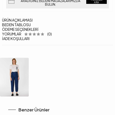
ARADIĞINIZ BEDENI MAĞAZALARIMIZDA
ARA
BULUN.
ÜRÜN AÇIKLAMASI
BEDEN TABLOSU
ÖDEME SEÇENEKLERI
YORUMLAR
(0)
İADE KOŞULLARI
Benzer Ürünler