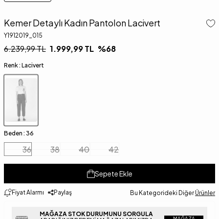
Kemer Detaylı Kadın Pantolon Lacivert
Y1912019_015
6.239,99
TL
1.999,99
TL
%
68
Renk :
Lacivert
Beden :
36
36
38
40
42
Sepete Ekle
Fiyat Alarmı
Paylaş
Bu Kategorideki Diğer
Ürünler
MAĞAZA STOK DURUMUNU SORGULA
MAĞAZA