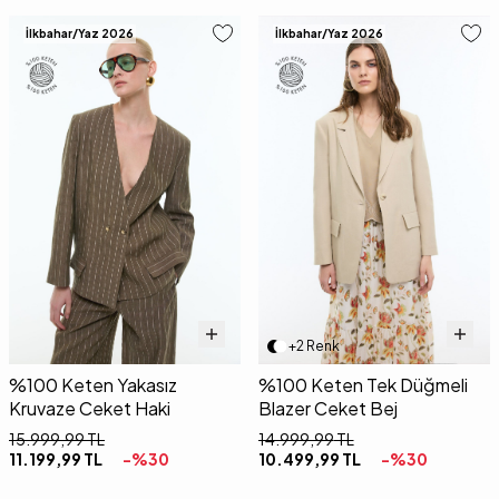
İlkbahar/Yaz 2026
İlkbahar/Yaz 2026
+2 Renk
%100 Keten Yakasız
%100 Keten Tek Düğmeli
Kruvaze Ceket Haki
Blazer Ceket Bej
15.999,99
TL
14.999,99
TL
11.199,99
TL
-%
30
10.499,99
TL
-%
30