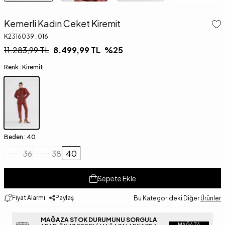
Kemerli Kadın Ceket Kiremit
K2316039_016
11.283,99
TL
8.499,99
TL
%
25
Renk :
Kiremit
Beden :
40
36
38
40
Sepete Ekle
Fiyat Alarmı
Paylaş
Bu Kategorideki Diğer
Ürünler
MAĞAZA STOK DURUMUNU SORGULA
MAĞAZA