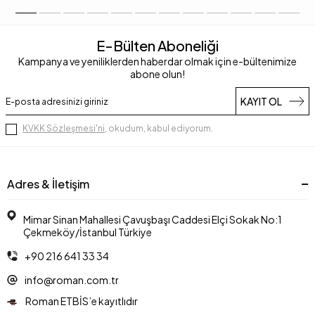
E-Bülten Aboneliği
Kampanya ve yeniliklerden haberdar olmak için e-bültenimize
abone olun!
KAYIT OL
KVKK Sözleşmesi'ni
, okudum, kabul ediyorum.
Adres & İletişim
Mimar Sinan Mahallesi Çavuşbaşı Caddesi Elçi Sokak No:1
Çekmeköy/İstanbul Türkiye
+90 216 641 33 34
info@roman.com.tr
Roman ETBİS’e kayıtlıdır