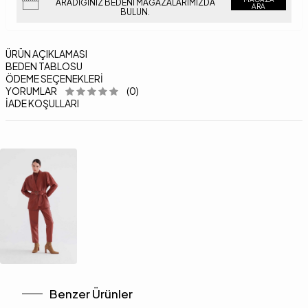
ARADIĞINIZ BEDENI MAĞAZALARIMIZDA
ARA
BULUN.
ÜRÜN AÇIKLAMASI
BEDEN TABLOSU
ÖDEME SEÇENEKLERI
YORUMLAR
(0)
İADE KOŞULLARI
Benzer Ürünler