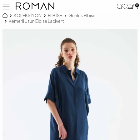
0
KOLEKSİYON
ELBİSE
Günlük Elbise
Kemerli Uzun Elbise Lacivert