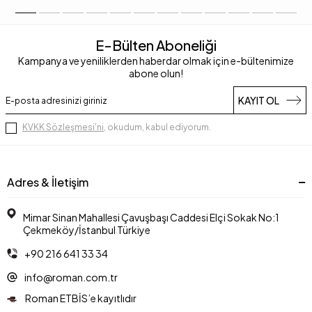
E-Bülten Aboneliği
Kampanya ve yeniliklerden haberdar olmak için e-bültenimize
abone olun!
KAYIT OL
KVKK Sözleşmesi'ni
, okudum, kabul ediyorum.
Adres & İletişim
Mimar Sinan Mahallesi Çavuşbaşı Caddesi Elçi Sokak No:1
Çekmeköy/İstanbul Türkiye
+90 216 641 33 34
info@roman.com.tr
Roman ETBİS’e kayıtlıdır