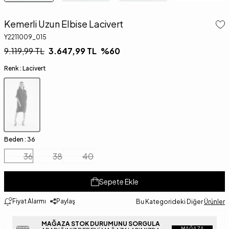
Kemerli Uzun Elbise Lacivert
Y2211009_015
9.119,99
TL
3.647,99
TL
%
60
Renk :
Lacivert
Beden :
36
36
38
40
Sepete Ekle
Fiyat Alarmı
Paylaş
Bu Kategorideki Diğer
Ürünler
MAĞAZA STOK DURUMUNU SORGULA
MAĞAZA