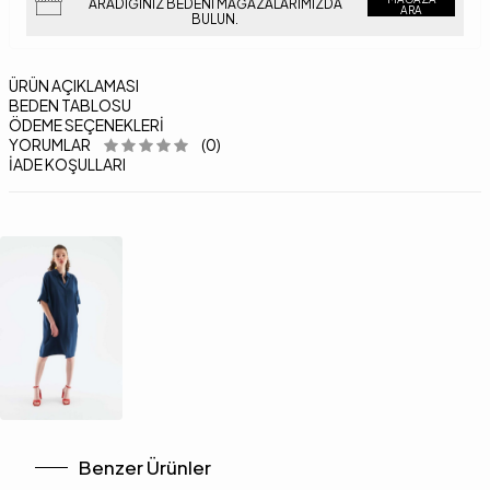
ARADIĞINIZ BEDENI MAĞAZALARIMIZDA
ARA
BULUN.
ÜRÜN AÇIKLAMASI
BEDEN TABLOSU
ÖDEME SEÇENEKLERI
YORUMLAR
(0)
İADE KOŞULLARI
Benzer Ürünler