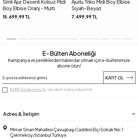
Simli Ajur Desenli Kolsuz Midi
Ajurlu Triko Midi Boy Elbise
Boy Elbise Oranj - Multi
Siyah-Beyaz
15.699,99
TL
7.499,99
TL
E-Bülten Aboneliği
Kampanya ve yeniliklerden haberdar olmak için e-bültenimize
abone olun!
KAYIT OL
KVKK Sözleşmesi'ni
, okudum, kabul ediyorum.
Adres & İletişim
Mimar Sinan Mahallesi Çavuşbaşı Caddesi Elçi Sokak No:1
Çekmeköy/İstanbul Türkiye