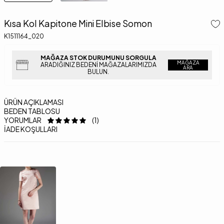
Kısa Kol Kapitone Mini Elbise Somon
K1511164_020
MAĞAZA STOK DURUMUNU SORGULA
MAĞAZA
ARADIĞINIZ BEDENI MAĞAZALARIMIZDA
ARA
BULUN.
ÜRÜN AÇIKLAMASI
BEDEN TABLOSU
YORUMLAR
(1)
İADE KOŞULLARI