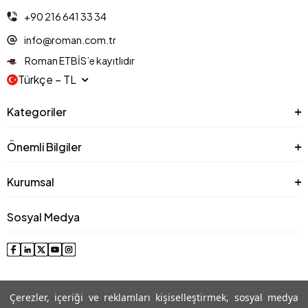
+90 216 641 33 34
info@roman.com.tr
Roman ETBİS’e kayıtlıdır
Türkçe − TL
Kategoriler
Önemli Bilgiler
Kurumsal
Sosyal Medya
Çerezler, içeriği ve reklamları kişiselleştirmek, sosyal medya