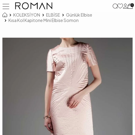
0
KOLEKSİYON
ELBİSE
Günlük Elbise
Kısa Kol Kapitone Mini Elbise Somon