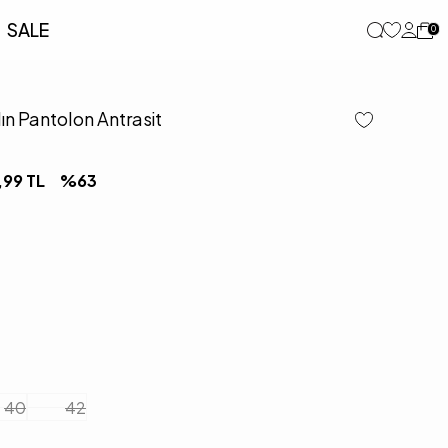
SALE
0
ın Pantolon Antrasit
,99
TL
%
63
40
42