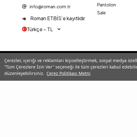
Pantolon
info@roman.com.tr
Sale
Roman ETBİS’e kayıtlıdır
Türkçe − TL
© 2025 Roman® Tüm Hakları Saklıdır, İzinsiz kullanılamaz
Çerezler, içeriği ve reklamları kişiselleştirmek, sosyal medya özel
“Tüm Çerezlere İzin Ver” seçeneği ile tüm çerezleri kabul edebilir
düzenleyebilirsiniz.
Çerez Politikası Metni