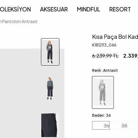
OLEKSİYON
AKSESUAR
MINDFUL
RESORT
n Pantolon Antrasit
Kısa Paça Bol Kad
K1812113_046
6.239,99
TL
2.339
Renk :
Antrasit
Beden :
36
36
38