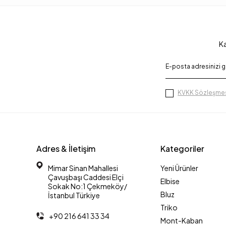
Ka
KVKK Sözleşmes
Adres & İletişim
Kategoriler
Mimar Sinan Mahallesi
Yeni Ürünler
Çavuşbaşı Caddesi Elçi
Elbise
Sokak No:1 Çekmeköy/
Bluz
İstanbul Türkiye
Triko
+90 216 641 33 34
Mont-Kaban