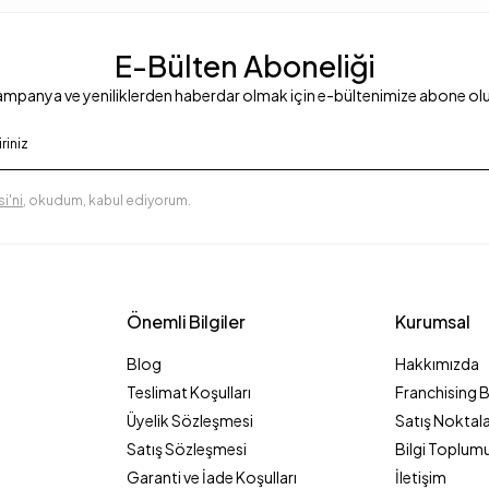
E-Bülten Aboneliği
mpanya ve yeniliklerden haberdar olmak için e-bültenimize abone ol
i'ni
, okudum, kabul ediyorum.
Önemli Bilgiler
Kurumsal
Blog
Hakkımızda
Teslimat Koşulları
Franchising 
Üyelik Sözleşmesi
Satış Noktala
Satış Sözleşmesi
Bilgi Toplumu
Garanti ve İade Koşulları
İletişim