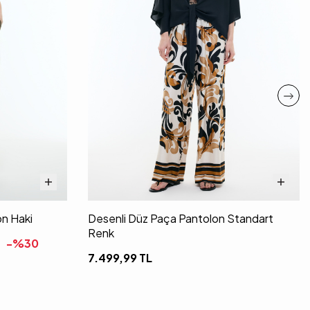
on Haki
Desenli Düz Paça Pantolon Standart
Renk
-%
30
7.499,99
TL