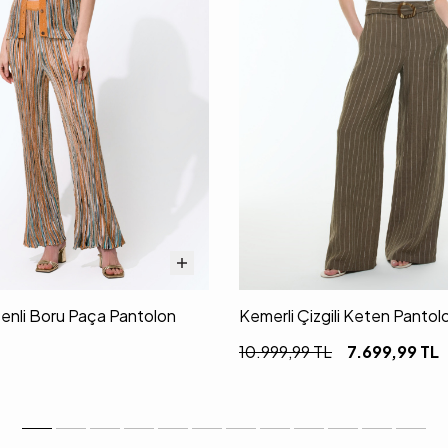
senli Boru Paça Pantolon
Kemerli Çizgili Keten Pantol
10.999,99
TL
7.699,99
TL