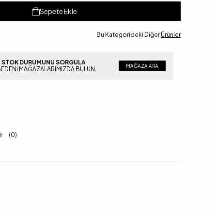
Sepete Ekle
Bu Kategorideki Diğer
Ürünler
 STOK DURUMUNU SORGULA
MAĞAZA ARA
BEDENI MAĞAZALARIMIZDA BULUN.
(0)