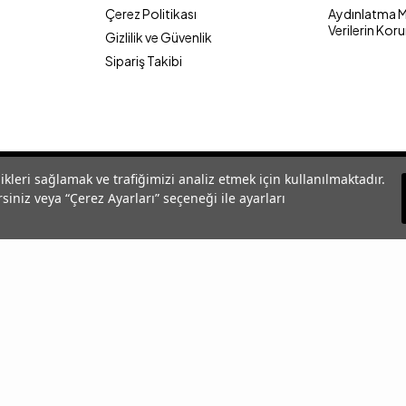
Çerez Politikası
Aydınlatma Me
Verilerin Kor
Gizlilik ve Güvenlik
Sipariş Takibi
likleri sağlamak ve trafiğimizi analiz etmek için kullanılmaktadır.
siniz veya “Çerez Ayarları” seçeneği ile ayarları