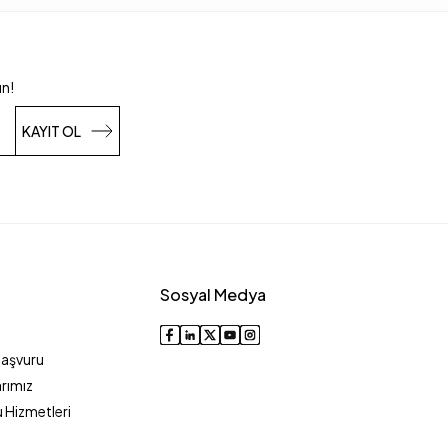
un!
KAYIT OL
Sosyal Medya
Başvuru
rımız
 Hizmetleri