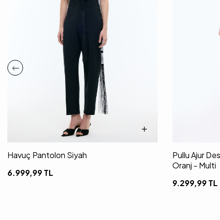
Havuç Pantolon Siyah
Pullu Ajur De
Oranj - Multi
6.999,99
TL
9.299,99
TL