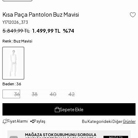
Kısa Paça Pantolon Buz Mavisi
Y1712026_373
5.849,99
TL
1.499,99
TL
%
74
Renk :
Buz Mavisi
Beden :
36
36
38
40
42
Sepete Ekle
Fiyat Alarmı
Paylaş
Bu Kategorideki Diğer
Ürünler
MAĞAZA STOK DURUMUNU SORGULA
MAĞAZA