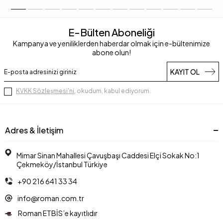
E-Bülten Aboneliği
Kampanya ve yeniliklerden haberdar olmak için e-bültenimize
abone olun!
KAYIT OL
KVKK Sözleşmesi'ni
, okudum, kabul ediyorum.
Adres & İletişim
Mimar Sinan Mahallesi Çavuşbaşı Caddesi Elçi Sokak No:1
Çekmeköy/İstanbul Türkiye
+90 216 641 33 34
info@roman.com.tr
Roman ETBİS’e kayıtlıdır