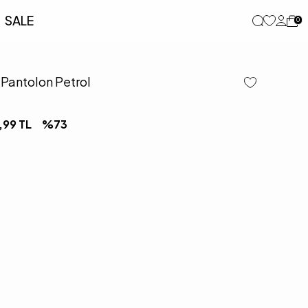
SALE
0
 Pantolon Petrol
,99
TL
%
73