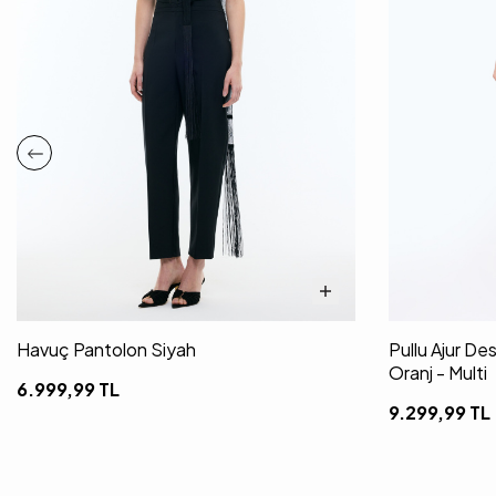
Havuç Pantolon Siyah
Pullu Ajur De
Oranj - Multi
6.999,99
TL
9.299,99
TL