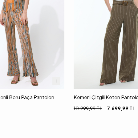
senli Boru Paça Pantolon
Kemerli Çizgili Keten Pantol
10.999,99
TL
7.699,99
TL