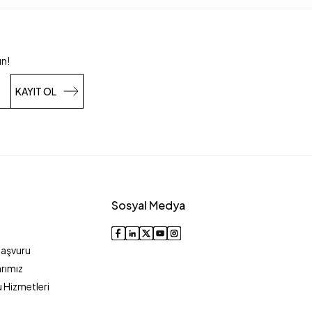
un!
KAYIT OL
Sosyal Medya
Başvuru
rımız
 Hizmetleri