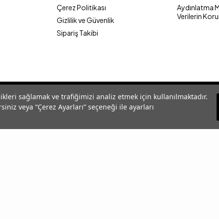
Çerez Politikası
Aydınlatma Me
Verilerin Kor
Gizlilik ve Güvenlik
Sipariş Takibi
likleri sağlamak ve trafiğimizi analiz etmek için kullanılmaktadır.
siniz veya “Çerez Ayarları” seçeneği ile ayarları