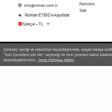
Pantolon
info@roman.com.tr
Sale
Roman ETBİS’e kayıtlıdır
Türkçe − TL
© 2025 Roman® Tüm Hakları Saklıdır, İzinsiz kullanılamaz
Çerezler, içeriği ve reklamları kişiselleştirmek, sosyal medya özel
“Tüm Çerezlere İzin Ver” seçeneği ile tüm çerezleri kabul edebilir
düzenleyebilirsiniz.
Çerez Politikası Metni