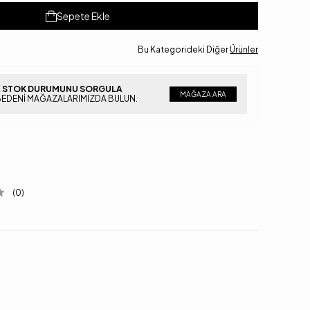
Sepete Ekle
Bu Kategorideki Diğer
Ürünler
 STOK DURUMUNU SORGULA
MAĞAZA ARA
BEDENI MAĞAZALARIMIZDA BULUN.
(0)