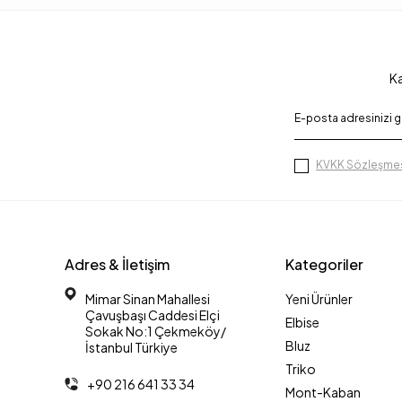
Ka
KVKK Sözleşmes
Adres & İletişim
Kategoriler
Mimar Sinan Mahallesi
Yeni Ürünler
Çavuşbaşı Caddesi Elçi
Elbise
Sokak No:1 Çekmeköy/
Bluz
İstanbul Türkiye
Triko
+90 216 641 33 34
Mont-Kaban