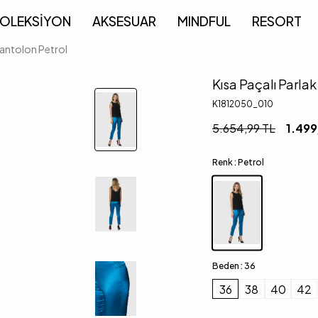
OLEKSİYON
AKSESUAR
MINDFUL
RESORT
Pantolon Petrol
Kısa Paçalı Parlak
K1812050_010
5.654,99
TL
1.499
Renk :
Petrol
Beden :
36
36
38
40
42