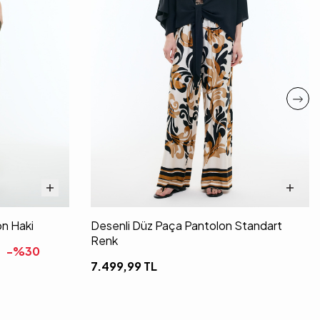
on Haki
Desenli Düz Paça Pantolon Standart
Renk
-%
30
7.499,99
TL