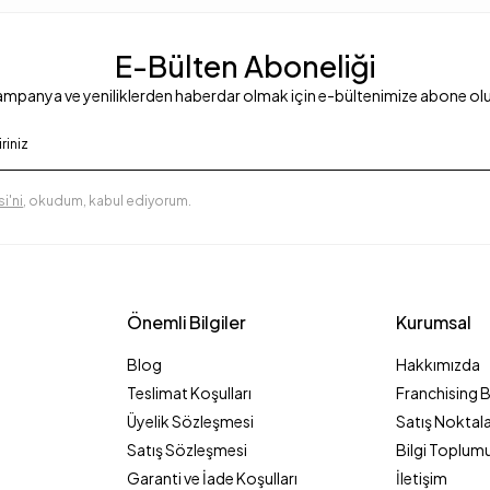
E-Bülten Aboneliği
mpanya ve yeniliklerden haberdar olmak için e-bültenimize abone ol
i'ni
, okudum, kabul ediyorum.
Önemli Bilgiler
Kurumsal
Blog
Hakkımızda
Teslimat Koşulları
Franchising 
Üyelik Sözleşmesi
Satış Noktala
Satış Sözleşmesi
Bilgi Toplumu
Garanti ve İade Koşulları
İletişim