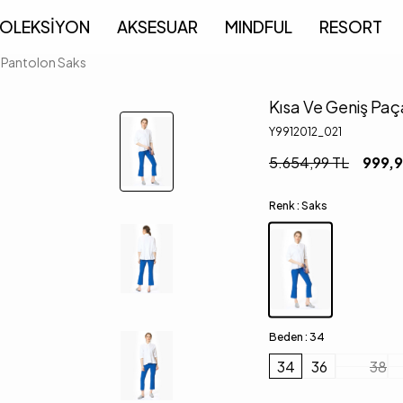
OLEKSİYON
AKSESUAR
MINDFUL
RESORT
a Pantolon Saks
Kısa Ve Geniş Paç
Y9912012_021
5.654,99
TL
999,
Renk :
Saks
Beden :
34
34
36
38