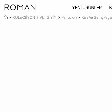
YENİ ÜRÜNLER
K
KOLEKSİYON
ALT GİYİM
Pantolon
Kısa Ve Geniş Paç