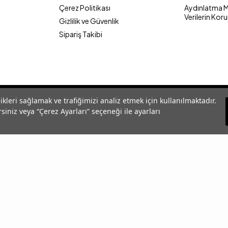
Çerez Politikası
Aydınlatma Me
Verilerin Kor
Gizlilik ve Güvenlik
Sipariş Takibi
likleri sağlamak ve trafiğimizi analiz etmek için kullanılmaktadır.
siniz veya “Çerez Ayarları” seçeneği ile ayarları