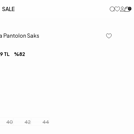
SALE
0
a Pantolon Saks
99
TL
%
82
40
42
44