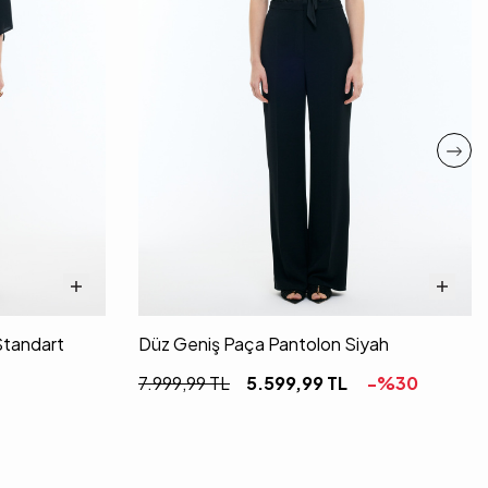
Standart
Düz Geniş Paça Pantolon Siyah
7.999,99
TL
5.599,99
TL
-%
30