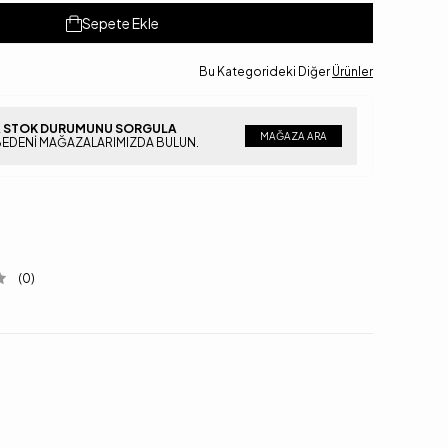
Sepete Ekle
Bu Kategorideki Diğer
Ürünler
 STOK DURUMUNU SORGULA
MAĞAZA ARA
BEDENI MAĞAZALARIMIZDA BULUN.
(0)