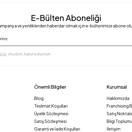
E-Bülten Aboneliği
mpanya ve yeniliklerden haberdar olmak için e-bültenimize abone ol
i'ni
, okudum, kabul ediyorum.
Önemli Bilgiler
Kurumsal
Blog
Hakkımızda
Teslimat Koşulları
Franchising 
Üyelik Sözleşmesi
Satış Noktala
Satış Sözleşmesi
Bilgi Toplumu
Garanti ve İade Koşulları
İletişim