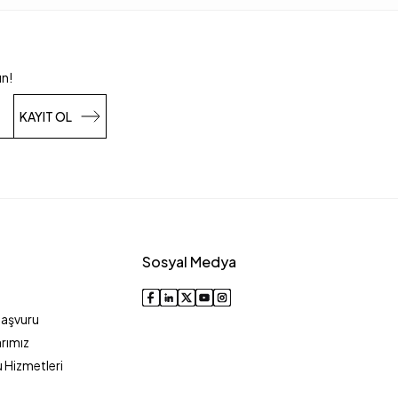
un!
KAYIT OL
Sosyal Medya
Başvuru
rımız
 Hizmetleri