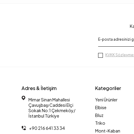
Ka
KVKK Sözleşmes
Adres & İletişim
Kategoriler
Mimar Sinan Mahallesi
Yeni Ürünler
Çavuşbaşı Caddesi Elçi
Elbise
Sokak No:1 Çekmeköy/
Bluz
İstanbul Türkiye
Triko
+90 216 641 33 34
Mont-Kaban