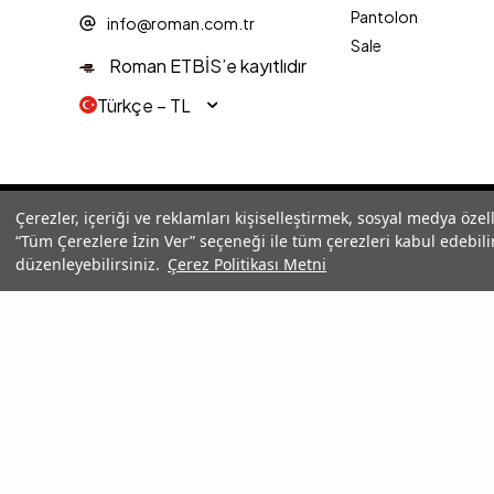
Pantolon
info@roman.com.tr
Sale
Roman ETBİS’e kayıtlıdır
Türkçe − TL
© 2025 Roman® Tüm Hakları Saklıdır, İzinsiz kullanılamaz
Çerezler, içeriği ve reklamları kişiselleştirmek, sosyal medya özel
“Tüm Çerezlere İzin Ver” seçeneği ile tüm çerezleri kabul edebilir
düzenleyebilirsiniz.
Çerez Politikası Metni