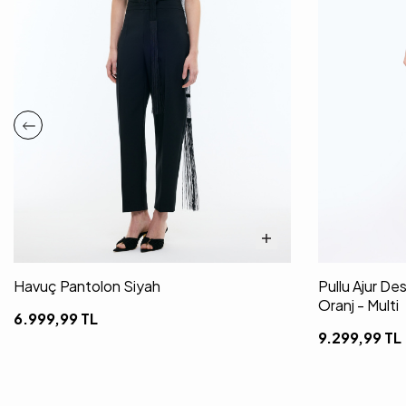
Havuç Pantolon Siyah
Pullu Ajur De
Oranj - Multi
6.999,99
TL
9.299,99
TL