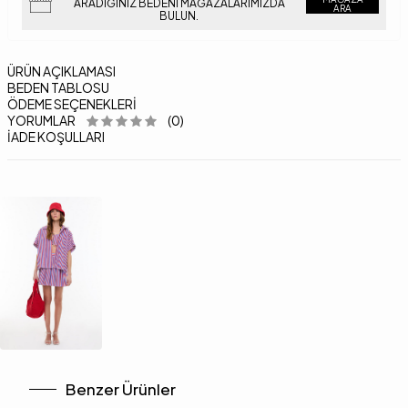
ARADIĞINIZ BEDENI MAĞAZALARIMIZDA
ARA
BULUN.
ÜRÜN AÇIKLAMASI
BEDEN TABLOSU
ÖDEME SEÇENEKLERI
YORUMLAR
(0)
İADE KOŞULLARI
Benzer Ürünler