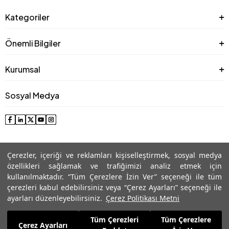
Kategoriler
Önemli Bilgiler
Kurumsal
Sosyal Medya
Çerezler, içeriği ve reklamları kişiselleştirmek, sosyal medya
özellikleri sağlamak ve trafiğimizi analiz etmek için
kullanılmaktadır. “Tüm Çerezlere İzin Ver” seçeneği ile tüm
çerezleri kabul edebilirsiniz veya “Çerez Ayarları” seçeneği ile
© 2025 Roman® Tüm Hakları Saklıdır, İzinsiz kullanılamaz
ayarları düzenleyebilirsiniz.
Çerez Politikası Metni
Tüm Çerezleri
Tüm Çerezlere
6.999,99
TL
Çerez Ayarları