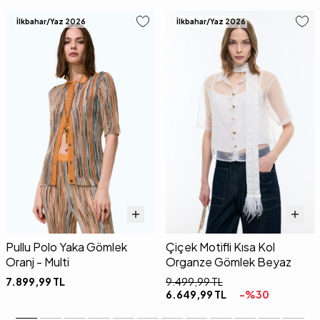
İlkbahar/Yaz 2026
İlkbahar/Yaz 2026
Pullu Polo Yaka Gömlek
Çiçek Motifli Kısa Kol
Oranj - Multi
Organze Gömlek Beyaz
7.899,99
TL
9.499,99
TL
6.649,99
TL
-%
30