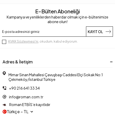
E-Bülten Aboneliği
Kampanya ve yeniliklerden haberdar olmak için e-bültenimize
abone olun!
KAYIT OL
KVKK Sözleşmesi'ni
, okudum, kabul ediyorum.
Adres & İletişim
Mimar Sinan Mahallesi Çavuşbaşı Caddesi Elçi Sokak No:1
Çekmeköy/İstanbul Türkiye
+90 216 641 33 34
info@roman.com.tr
Roman ETBİS’e kayıtlıdır
Türkçe − TL