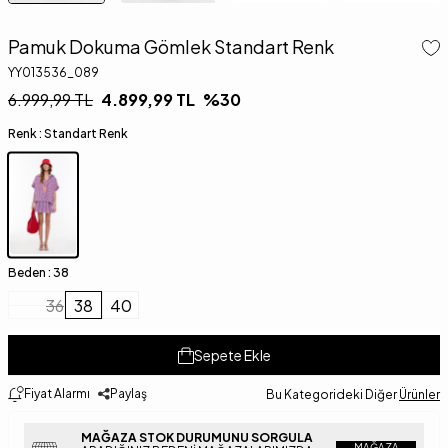
Pamuk Dokuma Gömlek Standart Renk
YY013536_089
6.999,99
TL
4.899,99
TL
%
30
Renk :
Standart Renk
Beden :
38
36
38
40
Sepete Ekle
Fiyat Alarmı
Paylaş
Bu Kategorideki Diğer
Ürünler
MAĞAZA STOK DURUMUNU SORGULA
MAĞAZA