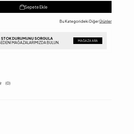
Sepete Ekle
Bu Kategorideki Diğer
Ürünler
 STOK DURUMUNU SORGULA
MAĞAZA ARA
BEDENI MAĞAZALARIMIZDA BULUN.
(0)