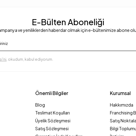
E-Bülten Aboneliği
mpanya ve yeniliklerden haberdar olmak için e-bültenimize abone ol
i'ni
, okudum, kabul ediyorum.
Önemli Bilgiler
Kurumsal
Blog
Hakkımızda
Teslimat Koşulları
Franchising 
Üyelik Sözleşmesi
Satış Noktala
Satış Sözleşmesi
Bilgi Toplumu