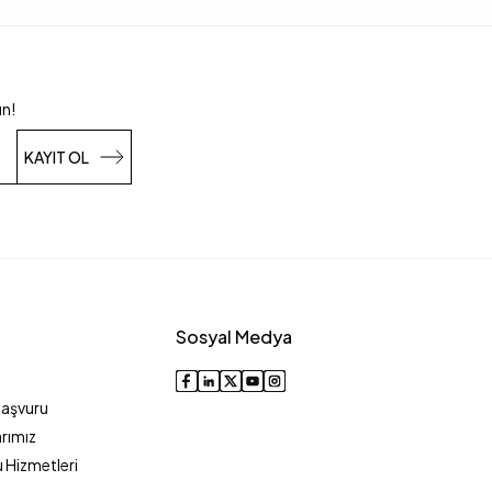
un!
KAYIT OL
Sosyal Medya
Başvuru
rımız
 Hizmetleri