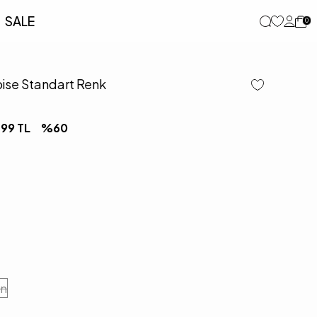
SALE
0
bise Standart Renk
,99
TL
%
60
en