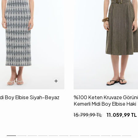
Midi Boy Elbise Siyah-Beyaz
%100 Keten Kruvaze Görünü
Kemerli Midi Boy Elbise Haki
15.799,99
TL
11.059,99
TL