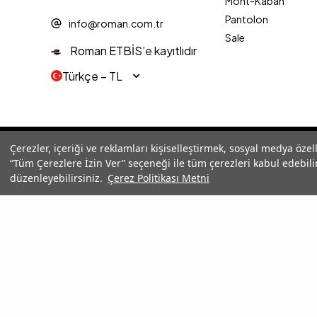
Mont-Kaban
Pantolon
info@roman.com.tr
Sale
Roman ETBİS’e kayıtlıdır
Türkçe − TL
© 2025 Roman® Tüm Hakları Saklıdır, İzinsiz kullanılamaz
Çerezler, içeriği ve reklamları kişiselleştirmek, sosyal medya özel
“Tüm Çerezlere İzin Ver” seçeneği ile tüm çerezleri kabul edebilir
düzenleyebilirsiniz.
Çerez Politikası Metni