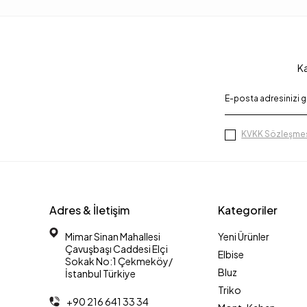
Ka
KVKK Sözleşmes
Adres & İletişim
Kategoriler
Mimar Sinan Mahallesi
Yeni Ürünler
Çavuşbaşı Caddesi Elçi
Elbise
Sokak No:1 Çekmeköy/
Bluz
İstanbul Türkiye
Triko
+90 216 641 33 34