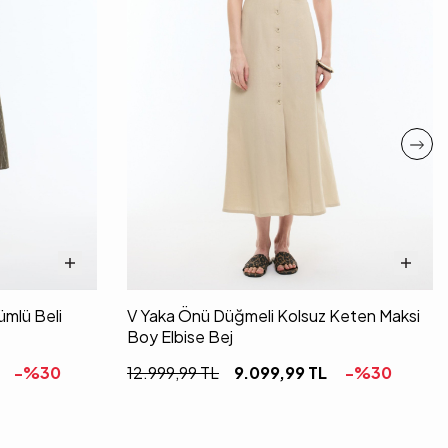
mlü Beli
V Yaka Önü Düğmeli Kolsuz Keten Maksi
Boy Elbise Bej
-%
30
12.999,99
TL
9.099,99
TL
-%
30