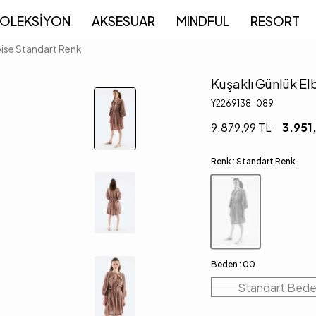
OLEKSİYON
AKSESUAR
MINDFUL
RESORT
bise Standart Renk
Kuşaklı Günlük El
Y2269138_089
9.879,99
TL
3.951
Renk :
Standart Renk
Beden :
00
Standart Bed