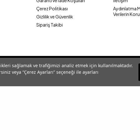
Garanti ve İade Koşulları
İletişim
Çerez Politikası
Aydınlatma Me
Verilerin Kor
Gizlilik ve Güvenlik
Sipariş Takibi
likleri sağlamak ve trafiğimizi analiz etmek için kullanılmaktadır.
siniz veya “Çerez Ayarları” seçeneği ile ayarları