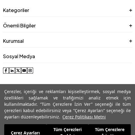
Kategoriler
Önemli Bilgiler
Kurumsal
Sosyal Medya
Çerezler, içeriği ve reklamları kişiselleştirmek, sosyal medya
özellikleri sağlamak ve trafiğimizi analiz etmek için
kullanılmaktadır. “Tüm Çerezlere İzin Ver” seçeneği ile tüm
çerezleri kabul edebilirsiniz veya “Çerez Ayarları” seçeneği ile
© 2025 Roman® Tüm Hakları Saklıdır, İzinsiz kullanılamaz
ayarları düzenleyebilirsiniz.
Çerez Politikası Metni
Tüm Çerezleri
Tüm Çerezlere
4.549,99
TL
Çerez Ayarları