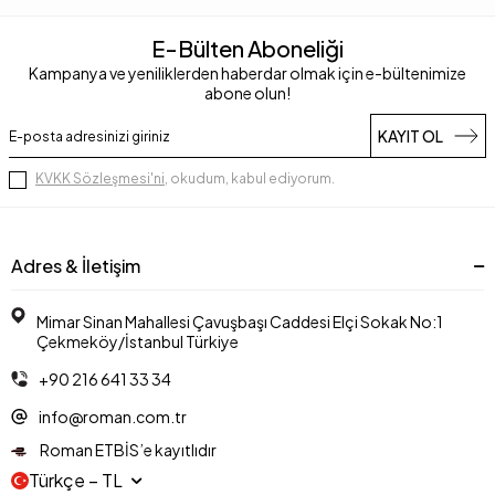
E-Bülten Aboneliği
Kampanya ve yeniliklerden haberdar olmak için e-bültenimize
abone olun!
KAYIT OL
KVKK Sözleşmesi'ni
, okudum, kabul ediyorum.
Adres & İletişim
Mimar Sinan Mahallesi Çavuşbaşı Caddesi Elçi Sokak No:1
Çekmeköy/İstanbul Türkiye
+90 216 641 33 34
info@roman.com.tr
Roman ETBİS’e kayıtlıdır
Türkçe − TL