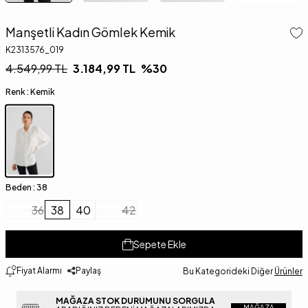
Manşetli Kadın Gömlek Kemik
K2313576_019
4.549,99
TL
3.184,99
TL
%
30
Renk :
Kemik
Beden :
38
36
38
40
42
Sepete Ekle
Fiyat Alarmı
Paylaş
Bu Kategorideki Diğer
Ürünler
MAĞAZA STOK DURUMUNU SORGULA
MAĞAZA