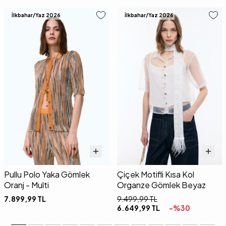
İlkbahar/Yaz 2026
İlkbahar/Yaz 2026
Pullu Polo Yaka Gömlek
Çiçek Motifli Kısa Kol
Oranj - Multi
Organze Gömlek Beyaz
7.899,99
TL
9.499,99
TL
6.649,99
TL
-%
30