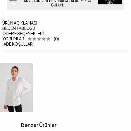
ARADIĞINIZ BEDENI MAĞAZALARIMIZDA
ARA
BULUN.
ÜRÜN AÇIKLAMASI
BEDEN TABLOSU
ÖDEME SEÇENEKLERI
YORUMLAR
(0)
İADE KOŞULLARI
Benzer Ürünler