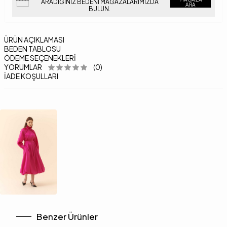
ARADIĞINIZ BEDENI MAĞAZALARIMIZDA
ARA
BULUN.
ÜRÜN AÇIKLAMASI
BEDEN TABLOSU
ÖDEME SEÇENEKLERI
YORUMLAR
(0)
İADE KOŞULLARI
Benzer Ürünler