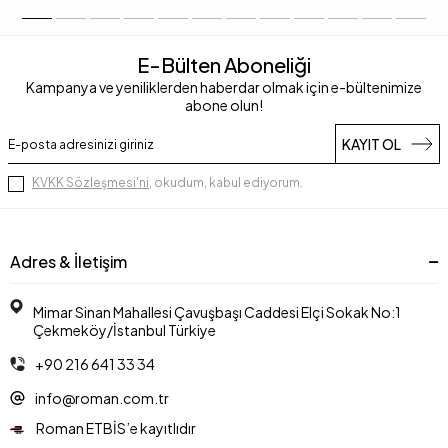
E-Bülten Aboneliği
Kampanya ve yeniliklerden haberdar olmak için e-bültenimize
abone olun!
KAYIT OL
KVKK Sözleşmesi'ni
, okudum, kabul ediyorum.
Adres & İletişim
Mimar Sinan Mahallesi Çavuşbaşı Caddesi Elçi Sokak No:1
Çekmeköy/İstanbul Türkiye
+90 216 641 33 34
info@roman.com.tr
Roman ETBİS’e kayıtlıdır