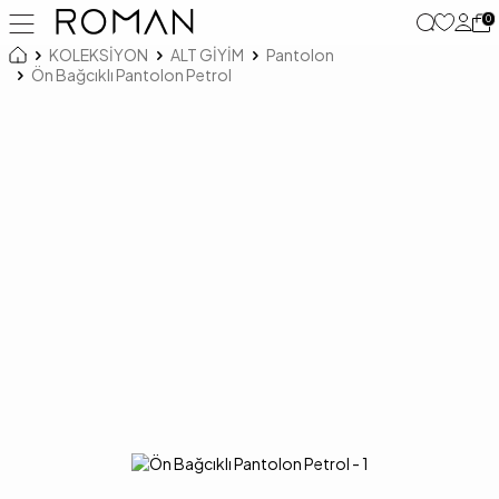
0
KOLEKSİYON
ALT GİYİM
Pantolon
Ön Bağcıklı Pantolon Petrol