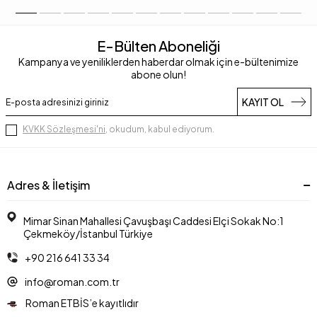
E-Bülten Aboneliği
Kampanya ve yeniliklerden haberdar olmak için e-bültenimize
abone olun!
KAYIT OL
KVKK Sözleşmesi'ni
, okudum, kabul ediyorum.
Adres & İletişim
Mimar Sinan Mahallesi Çavuşbaşı Caddesi Elçi Sokak No:1
Çekmeköy/İstanbul Türkiye
+90 216 641 33 34
info@roman.com.tr
Roman ETBİS’e kayıtlıdır