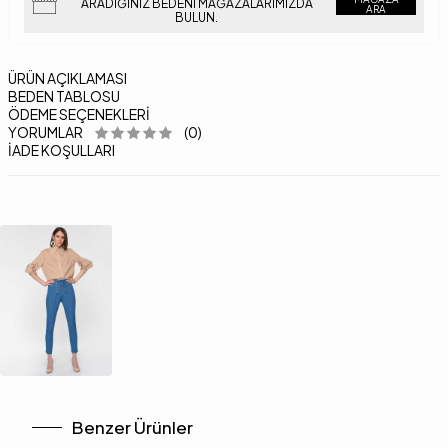
ARADIĞINIZ BEDENI MAĞAZALARIMIZDA
ARA
BULUN.
ÜRÜN AÇIKLAMASI
BEDEN TABLOSU
ÖDEME SEÇENEKLERI
YORUMLAR
(0)
İADE KOŞULLARI
Benzer Ürünler