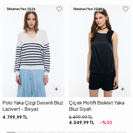
İlkbahar/Yaz 2026
İlkbahar/Yaz 2026
Polo Yaka Çizgi Desenli Bluz
Çiçek Motifli Bisiklet Yaka
Lacivert - Beyaz
Bluz Siyah
4.799,99
TL
6.499,99
TL
4.549,99
TL
-%
30