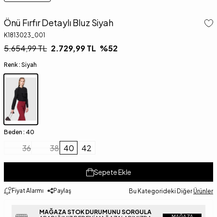
Önü Fırfır Detaylı Bluz Siyah
K1813023_001
5.654,99
TL
2.729,99
TL
%
52
Renk :
Siyah
Beden :
40
36
38
40
42
Sepete Ekle
Fiyat Alarmı
Paylaş
Bu Kategorideki Diğer
Ürünler
MAĞAZA STOK DURUMUNU SORGULA
MAĞAZA