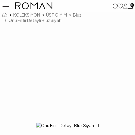
0
KOLEKSİYON
ÜST GİYİM
Bluz
Önü Fırfır Detaylı Bluz Siyah