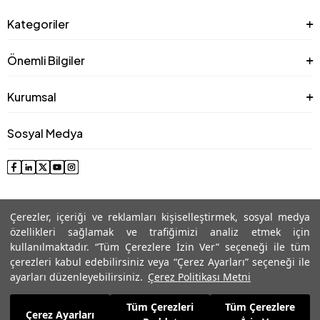
Kategoriler
Önemli Bilgiler
Kurumsal
Sosyal Medya
Çerezler, içeriği ve reklamları kişiselleştirmek, sosyal medya
özellikleri sağlamak ve trafiğimizi analiz etmek için
kullanılmaktadır. “Tüm Çerezlere İzin Ver” seçeneği ile tüm
çerezleri kabul edebilirsiniz veya “Çerez Ayarları” seçeneği ile
© 2025 Roman® Tüm Hakları Saklıdır, İzinsiz kullanılamaz
ayarları düzenleyebilirsiniz.
Çerez Politikası Metni
Tüm Çerezleri
Tüm Çerezlere
5.654,99
TL
Çerez Ayarları