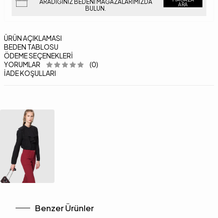
ARADIĞINIZ BEDENI MAĞAZALARIMIZDA
ARA
BULUN.
ÜRÜN AÇIKLAMASI
BEDEN TABLOSU
ÖDEME SEÇENEKLERI
YORUMLAR
(0)
İADE KOŞULLARI
Benzer Ürünler