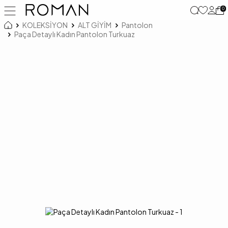
0
KOLEKSİYON
ALT GİYİM
Pantolon
Paça Detaylı Kadın Pantolon Turkuaz