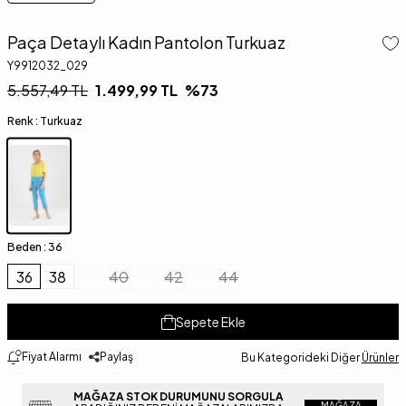
Paça Detaylı Kadın Pantolon Turkuaz
Y9912032_029
5.557,49
TL
1.499,99
TL
%
73
Renk :
Turkuaz
Beden :
36
36
38
40
42
44
Sepete Ekle
Fiyat Alarmı
Paylaş
Bu Kategorideki Diğer
Ürünler
MAĞAZA STOK DURUMUNU SORGULA
MAĞAZA