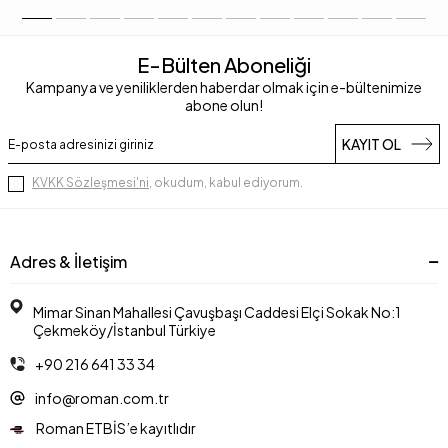
E-Bülten Aboneliği
Kampanya ve yeniliklerden haberdar olmak için e-bültenimize
abone olun!
KAYIT OL
KVKK Sözleşmesi'ni
, okudum, kabul ediyorum.
Adres & İletişim
Mimar Sinan Mahallesi Çavuşbaşı Caddesi Elçi Sokak No:1
Çekmeköy/İstanbul Türkiye
+90 216 641 33 34
info@roman.com.tr
Roman ETBİS’e kayıtlıdır