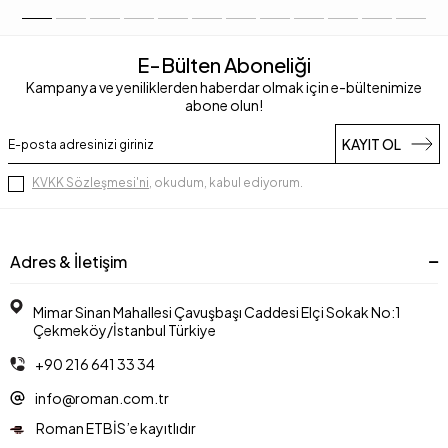
E-Bülten Aboneliği
Kampanya ve yeniliklerden haberdar olmak için e-bültenimize
abone olun!
KAYIT OL
KVKK Sözleşmesi'ni
, okudum, kabul ediyorum.
Adres & İletişim
Mimar Sinan Mahallesi Çavuşbaşı Caddesi Elçi Sokak No:1
Çekmeköy/İstanbul Türkiye
+90 216 641 33 34
info@roman.com.tr
Roman ETBİS’e kayıtlıdır