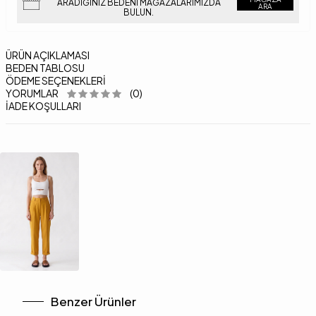
ARADIĞINIZ BEDENI MAĞAZALARIMIZDA
ARA
BULUN.
ÜRÜN AÇIKLAMASI
BEDEN TABLOSU
ÖDEME SEÇENEKLERI
YORUMLAR
(0)
İADE KOŞULLARI
Benzer Ürünler