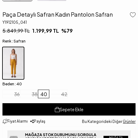
Paça Detaylı Safran Kadın Pantolon Safran
Y1912105_041
5.849,99
TL
1.199,99
TL
%
79
Renk :
Safran
Beden :
40
36
38
40
42
Sepete Ekle
Fiyat Alarmı
Paylaş
Bu Kategorideki Diğer
Ürünler
MAĞAZA STOK DURUMUNU SORGULA
MAĞAZA