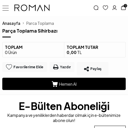
0
Anasayfa
Parca Toplama
Parça Toplama Sihirbazı
TOPLAM
TOPLAM TUTAR
0
Ürün
0,00
TL
Favorilerime Ekle
Yazdır
Paylaş
Hemen Al
E-Bülten Aboneliği
Kampanya ve yeniliklerden haberdar olmak için e-bültenimize
abone olun!