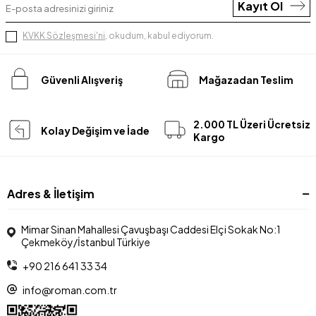
Kayıt Ol
KVKK Sözleşmesi'ni
, okudum, kabul ediyorum.
Güvenli Alışveriş
Mağazadan Teslim
2.000 TL Üzeri Ücretsiz
Kolay Değişim ve İade
Kargo
Adres & İletişim
Mimar Sinan Mahallesi Çavuşbaşı Caddesi Elçi Sokak No:1
Çekmeköy/İstanbul Türkiye
+90 216 641 33 34
info@roman.com.tr