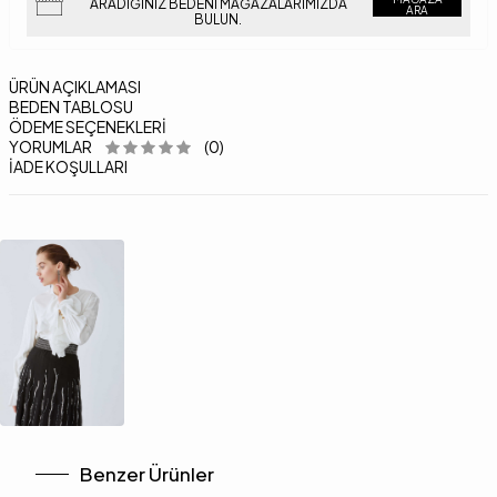
ARADIĞINIZ BEDENI MAĞAZALARIMIZDA
ARA
BULUN.
ÜRÜN AÇIKLAMASI
BEDEN TABLOSU
ÖDEME SEÇENEKLERI
YORUMLAR
(0)
İADE KOŞULLARI
Benzer Ürünler