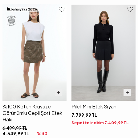
İlkbahar/Yaz 2026
%100 Keten Kruvaze
Pileli Mini Etek Siyah
Görünümlü Cepli Şort Etek
7.799,99
TL
Haki
Sepette indirim
7.409,99
TL
6.499,99
TL
4.549,99
TL
-%
30