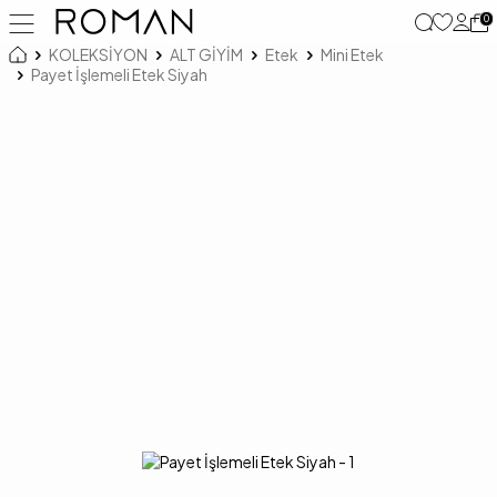
0
KOLEKSİYON
ALT GİYİM
Etek
Mini Etek
Payet İşlemeli Etek Siyah