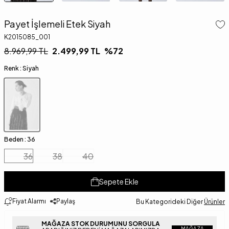
Payet İşlemeli Etek Siyah
K2015085_001
8.969,99
TL
2.499,99
TL
%
72
Renk :
Siyah
Beden :
36
36
38
40
Sepete Ekle
Fiyat Alarmı
Paylaş
Bu Kategorideki Diğer
Ürünler
MAĞAZA STOK DURUMUNU SORGULA
MAĞAZA