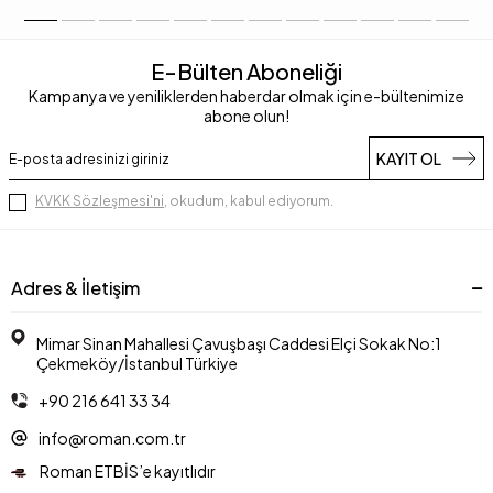
E-Bülten Aboneliği
Kampanya ve yeniliklerden haberdar olmak için e-bültenimize
abone olun!
KAYIT OL
KVKK Sözleşmesi'ni
, okudum, kabul ediyorum.
Adres & İletişim
Mimar Sinan Mahallesi Çavuşbaşı Caddesi Elçi Sokak No:1
Çekmeköy/İstanbul Türkiye
+90 216 641 33 34
info@roman.com.tr
Roman ETBİS’e kayıtlıdır