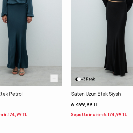
+3 Renk
tek Petrol
Saten Uzun Etek Siyah
6.499,99
TL
im
6.174,99
TL
Sepette indirim
6.174,99
TL