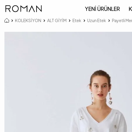
YENİ ÜRÜNLER
K
KOLEKSİYON
ALT GİYİM
Etek
Uzun Etek
Payetli Me