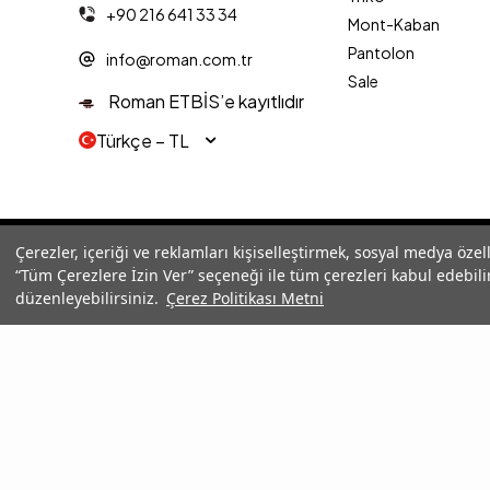
+90 216 641 33 34
Mont-Kaban
Pantolon
info@roman.com.tr
Sale
Roman ETBİS’e kayıtlıdır
Türkçe − TL
© 2025 Roman® Tüm Hakları Saklıdır, İzinsiz kullanılamaz
Çerezler, içeriği ve reklamları kişiselleştirmek, sosyal medya özel
“Tüm Çerezlere İzin Ver” seçeneği ile tüm çerezleri kabul edebilir
düzenleyebilirsiniz.
Çerez Politikası Metni