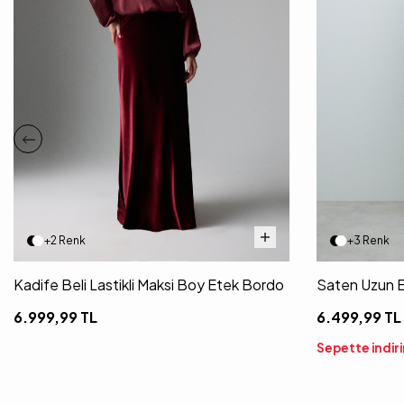
+2 Renk
+3 Renk
Kadife Beli Lastikli Maksi Boy Etek Bordo
Saten Uzun E
6.999,99
TL
6.499,99
TL
Sepette indir