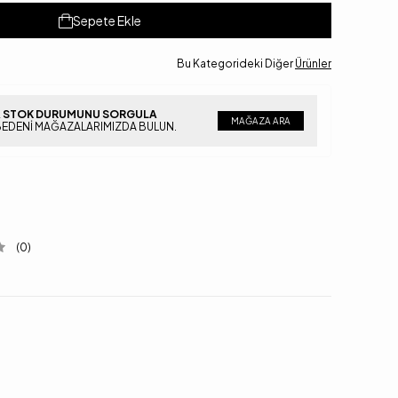
Sepete Ekle
Bu Kategorideki Diğer
Ürünler
 STOK DURUMUNU SORGULA
MAĞAZA ARA
BEDENI MAĞAZALARIMIZDA BULUN.
(0)