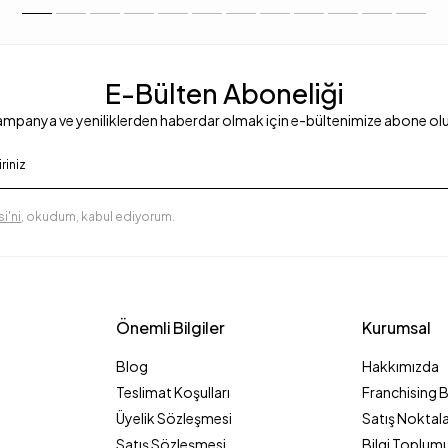
E-Bülten Aboneliği
mpanya ve yeniliklerden haberdar olmak için e-bültenimize abone ol
i'ni
, okudum, kabul ediyorum.
Önemli Bilgiler
Kurumsal
Blog
Hakkımızda
Teslimat Koşulları
Franchising 
Üyelik Sözleşmesi
Satış Noktala
Satış Sözleşmesi
Bilgi Toplumu