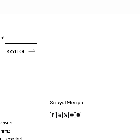
un!
KAYIT OL
Sosyal Medya
Başvuru
rımız
 Hizmetleri