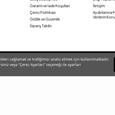
Garanti ve İade Koşulları
İletişim
Çerez Politikası
Aydınlatma Me
Verilerin Kor
Gizlilik ve Güvenlik
Sipariş Takibi
likleri sağlamak ve trafiğimizi analiz etmek için kullanılmaktadır.
siniz veya “Çerez Ayarları” seçeneği ile ayarları