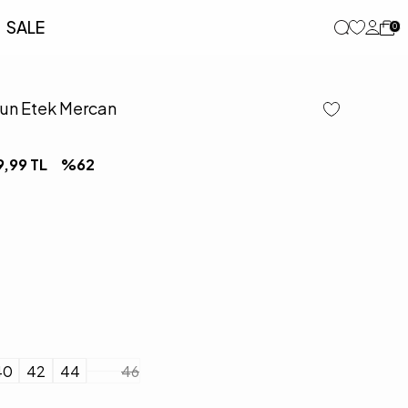
SALE
0
zun Etek Mercan
9,99
TL
%
62
40
42
44
46