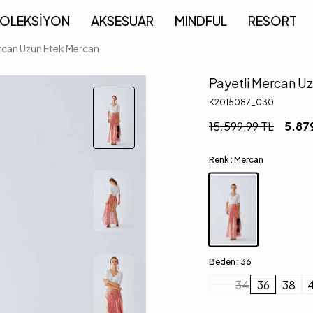
OLEKSİYON
AKSESUAR
MINDFUL
RESORT
rcan Uzun Etek Mercan
Payetli Mercan U
K2015087_030
15.599,99
TL
5.87
Renk :
Mercan
Beden :
36
34
36
38