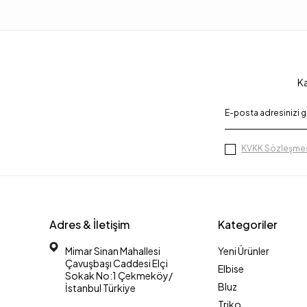
Ka
KVKK Sözleşmes
Adres & İletişim
Kategoriler
Mimar Sinan Mahallesi
Yeni Ürünler
Çavuşbaşı Caddesi Elçi
Elbise
Sokak No:1 Çekmeköy/
Bluz
İstanbul Türkiye
Triko