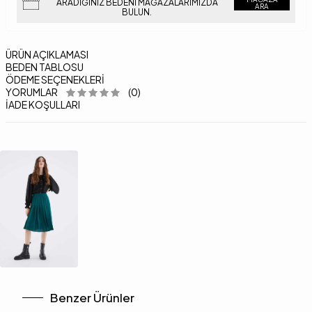
ARADIĞINIZ BEDENI MAĞAZALARIMIZDA
ARA
BULUN.
ÜRÜN AÇIKLAMASI
BEDEN TABLOSU
ÖDEME SEÇENEKLERI
YORUMLAR
(0)
İADE KOŞULLARI
Benzer Ürünler