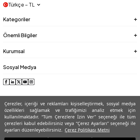
Türkçe − TL
Kategoriler
Önemli Bilgiler
Kurumsal
Sosyal Medya
Çerezler, içeriği ve reklamları kişiselleştirmek, sosyal medya
özellikleri sağlamak ve trafiğimizi analiz etmek için
kullanılmaktadır. “Tüm Çerezlere İzin Ver” seçeneği ile tüm
çerezleri kabul edebilirsiniz veya “Çerez Ayarları” seçeneği ile
© 2025 Roman® Tüm Hakları Saklıdır, İzinsiz kullanılamaz
ayarları düzenleyebilirsiniz.
Çerez Politikası Metni