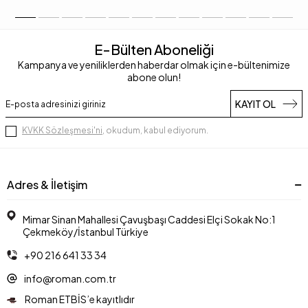
E-Bülten Aboneliği
Kampanya ve yeniliklerden haberdar olmak için e-bültenimize
abone olun!
KAYIT OL
KVKK Sözleşmesi'ni
, okudum, kabul ediyorum.
Adres & İletişim
Mimar Sinan Mahallesi Çavuşbaşı Caddesi Elçi Sokak No:1
Çekmeköy/İstanbul Türkiye
+90 216 641 33 34
info@roman.com.tr
Roman ETBİS’e kayıtlıdır