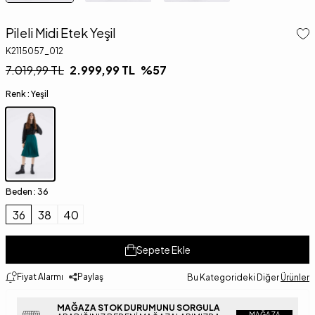
Pileli Midi Etek Yeşil
K2115057_012
7.019,99
TL
2.999,99
TL
%
57
Renk :
Yeşil
Beden :
36
36
38
40
Sepete Ekle
Fiyat Alarmı
Paylaş
Bu Kategorideki Diğer
Ürünler
MAĞAZA STOK DURUMUNU SORGULA
MAĞAZA