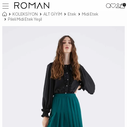
0
KOLEKSİYON
ALT GİYİM
Etek
Midi Etek
Pileli Midi Etek Yeşil