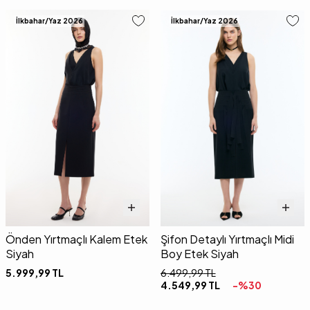
İlkbahar/Yaz 2026
İlkbahar/Yaz 2026
Önden Yırtmaçlı Kalem Etek
Şifon Detaylı Yırtmaçlı Midi
Siyah
Boy Etek Siyah
5.999,99
TL
6.499,99
TL
4.549,99
TL
-%
30