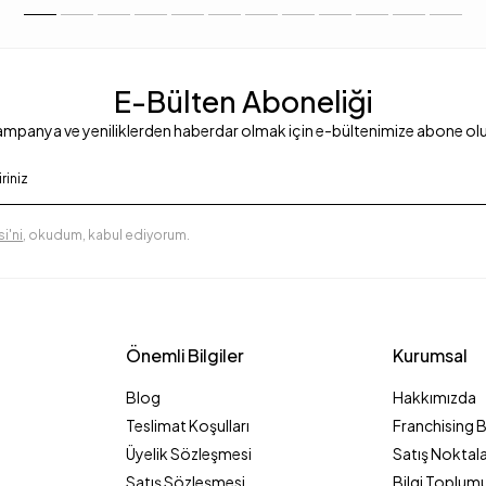
E-Bülten Aboneliği
mpanya ve yeniliklerden haberdar olmak için e-bültenimize abone ol
i'ni
, okudum, kabul ediyorum.
Önemli Bilgiler
Kurumsal
Blog
Hakkımızda
Teslimat Koşulları
Franchising 
Üyelik Sözleşmesi
Satış Noktala
Satış Sözleşmesi
Bilgi Toplumu