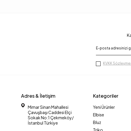
Ka
KVKK Sözleşmes
Adres & İletişim
Kategoriler
Mimar Sinan Mahallesi
Yeni Ürünler
Çavuşbaşı Caddesi Elçi
Elbise
Sokak No:1 Çekmeköy/
Bluz
İstanbul Türkiye
Triko