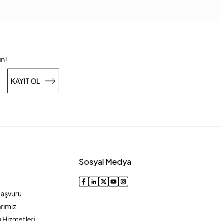
un!
KAYIT OL
Sosyal Medya
Başvuru
rımız
 Hizmetleri