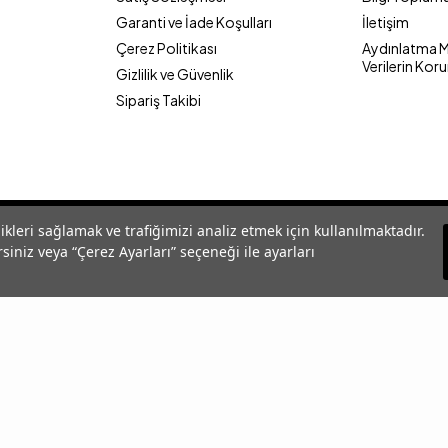
Garanti ve İade Koşulları
İletişim
Çerez Politikası
Aydınlatma Me
Verilerin Kor
Gizlilik ve Güvenlik
Sipariş Takibi
likleri sağlamak ve trafiğimizi analiz etmek için kullanılmaktadır.
siniz veya “Çerez Ayarları” seçeneği ile ayarları