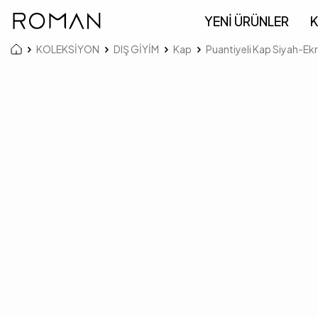
YENİ ÜRÜNLER
K
KOLEKSİYON
DIŞ GİYİM
Kap
Puantiyeli Kap Siyah-Ek