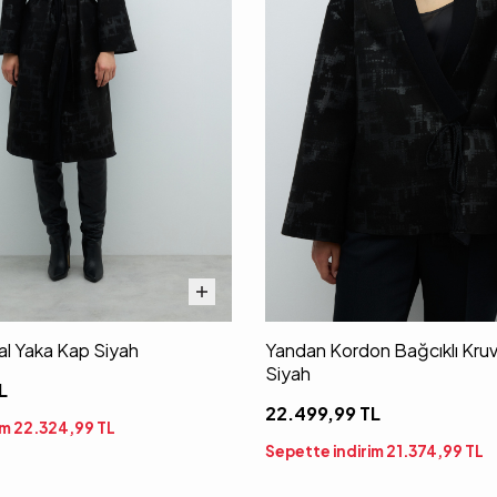
Şal Yaka Kap Siyah
Yandan Kordon Bağcıklı Kru
Siyah
L
22.499,99
TL
im
22.324,99
TL
Sepette indirim
21.374,99
TL