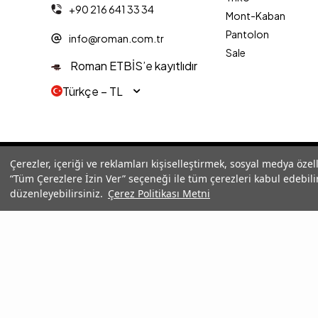
+90 216 641 33 34
Mont-Kaban
Pantolon
info@roman.com.tr
Sale
Roman ETBİS’e kayıtlıdır
Türkçe − TL
© 2025 Roman® Tüm Hakları Saklıdır, İzinsiz kullanılamaz
Çerezler, içeriği ve reklamları kişiselleştirmek, sosyal medya özel
“Tüm Çerezlere İzin Ver” seçeneği ile tüm çerezleri kabul edebilir
düzenleyebilirsiniz.
Çerez Politikası Metni