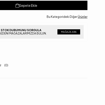
Sepete Ekle
Bu Kategorideki Diğer
Ürünler
 STOK DURUMUNU SORGULA
MAĞAZA ARA
BEDENI MAĞAZALARIMIZDA BULUN.
(0)