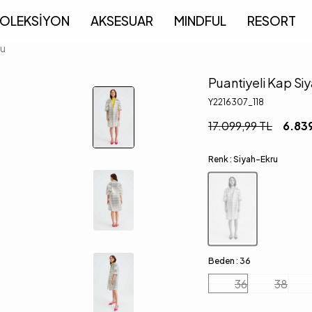
OLEKSİYON
AKSESUAR
MINDFUL
RESORT
ru
Puantiyeli Kap Si
Y2216307_118
17.099,99
TL
6.83
Renk :
Siyah-Ekru
Beden :
36
36
38