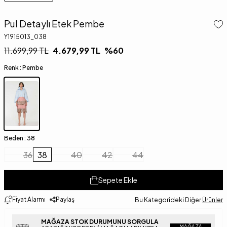
Pul Detaylı Etek Pembe
Y1915013_038
11.699,99
TL
4.679,99
TL
%
60
Renk :
Pembe
Beden :
38
36
38
40
42
44
Sepete Ekle
Fiyat Alarmı
Paylaş
Bu Kategorideki Diğer
Ürünler
MAĞAZA STOK DURUMUNU SORGULA
MAĞAZA