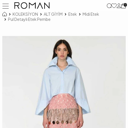
0
KOLEKSİYON
ALT GİYİM
Etek
Midi Etek
Pul Detaylı Etek Pembe