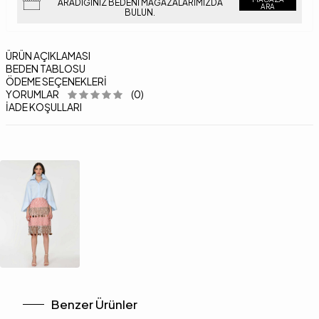
ARADIĞINIZ BEDENI MAĞAZALARIMIZDA
ARA
BULUN.
ÜRÜN AÇIKLAMASI
BEDEN TABLOSU
ÖDEME SEÇENEKLERI
YORUMLAR
(0)
İADE KOŞULLARI
Benzer Ürünler