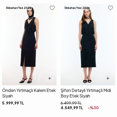
İlkbahar/Yaz 2026
İlkbahar/Yaz 2026
Önden Yırtmaçlı Kalem Etek
Şifon Detaylı Yırtmaçlı Midi
Siyah
Boy Etek Siyah
5.999,99
TL
6.499,99
TL
4.549,99
TL
-%
30