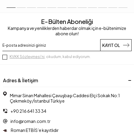
E-Bülten Aboneliği
Kampanya ve yeniliklerden haberdar olmak için e-bültenimize
abone olun!
KAYIT OL
KVKK Sözleşmesi'ni
, okudum, kabul ediyorum.
Adres & İletişim
Mimar Sinan Mahallesi Çavuşbaşı Caddesi Elçi Sokak No:1
Çekmeköy/İstanbul Türkiye
+90 216 641 33 34
info@roman.com.tr
Roman ETBİS’e kayıtlıdır