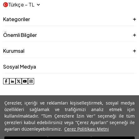
Türkçe − TL
Kategoriler
Önemli Bilgiler
Kurumsal
Sosyal Medya
Çerezler, içeriği ve reklamları kişiselleştirmek, sosyal medya
özellikleri sağlamak ve trafiğimizi analiz etmek için
kullanılmaktadır. “Tüm Çerezlere İzin Ver” seçeneği ile tüm
çerezleri kabul edebilirsiniz veya “Çerez Ayarları” seçeneği ile
© 2025 Roman® Tüm Hakları Saklıdır, İzinsiz kullanılamaz
ayarları düzenleyebilirsiniz.
Çerez Politikası Metni