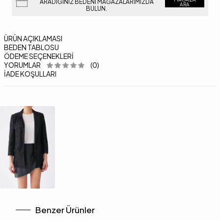
ARADIĞINIZ BEDENI MAĞAZALARIMIZDA
ARA
BULUN.
ÜRÜN AÇIKLAMASI
BEDEN TABLOSU
ÖDEME SEÇENEKLERI
YORUMLAR
(0)
İADE KOŞULLARI
Benzer Ürünler