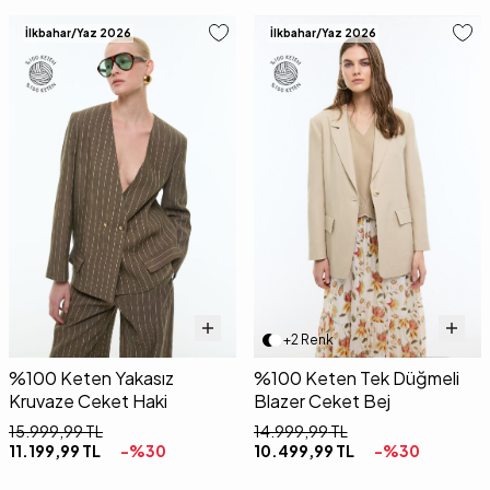
İlkbahar/Yaz 2026
İlkbahar/Yaz 2026
+2 Renk
%100 Keten Yakasız
%100 Keten Tek Düğmeli
Kruvaze Ceket Haki
Blazer Ceket Bej
15.999,99
TL
14.999,99
TL
11.199,99
TL
-%
30
10.499,99
TL
-%
30