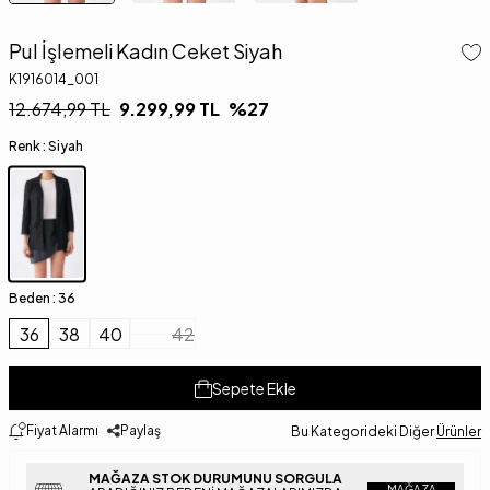
Pul İşlemeli Kadın Ceket Siyah
K1916014_001
12.674,99
TL
9.299,99
TL
%
27
Renk :
Siyah
Beden :
36
36
38
40
42
Sepete Ekle
Fiyat Alarmı
Paylaş
Bu Kategorideki Diğer
Ürünler
MAĞAZA STOK DURUMUNU SORGULA
MAĞAZA