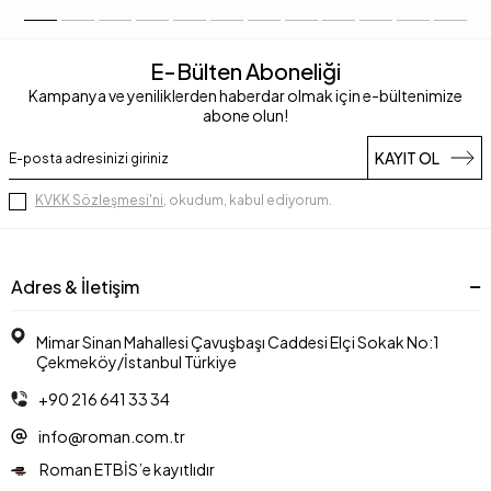
E-Bülten Aboneliği
Kampanya ve yeniliklerden haberdar olmak için e-bültenimize
abone olun!
KAYIT OL
KVKK Sözleşmesi'ni
, okudum, kabul ediyorum.
Adres & İletişim
Mimar Sinan Mahallesi Çavuşbaşı Caddesi Elçi Sokak No:1
Çekmeköy/İstanbul Türkiye
+90 216 641 33 34
info@roman.com.tr
Roman ETBİS’e kayıtlıdır