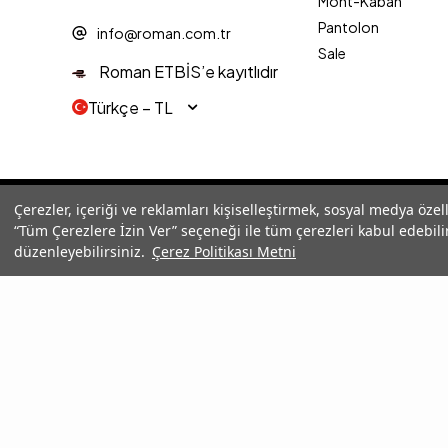
Mont-Kaban
Pantolon
info@roman.com.tr
Sale
Roman ETBİS’e kayıtlıdır
Türkçe − TL
© 2025 Roman® Tüm Hakları Saklıdır, İzinsiz kullanılamaz
Çerezler, içeriği ve reklamları kişiselleştirmek, sosyal medya özel
“Tüm Çerezlere İzin Ver” seçeneği ile tüm çerezleri kabul edebilir
düzenleyebilirsiniz.
Çerez Politikası Metni