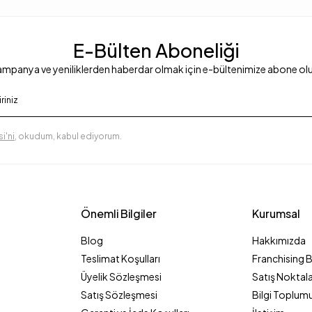
E-Bülten Aboneliği
mpanya ve yeniliklerden haberdar olmak için e-bültenimize abone ol
i'ni
, okudum, kabul ediyorum.
Önemli Bilgiler
Kurumsal
Blog
Hakkımızda
Teslimat Koşulları
Franchising 
Üyelik Sözleşmesi
Satış Noktala
Satış Sözleşmesi
Bilgi Toplumu