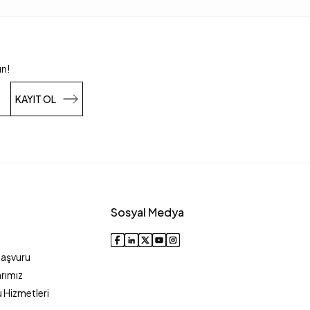
un!
KAYIT OL
Sosyal Medya
Başvuru
rımız
 Hizmetleri