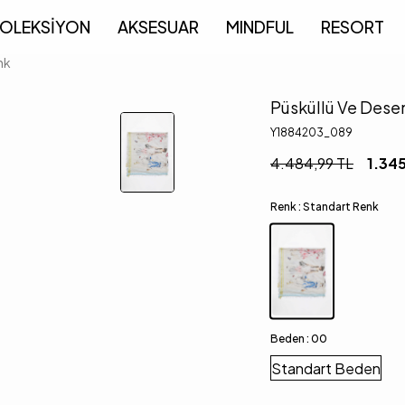
OLEKSİYON
AKSESUAR
MINDFUL
RESORT
nk
Püsküllü Ve Desen
Y1884203_089
4.484,99
TL
1.34
Renk :
Standart Renk
Beden :
00
Standart Beden