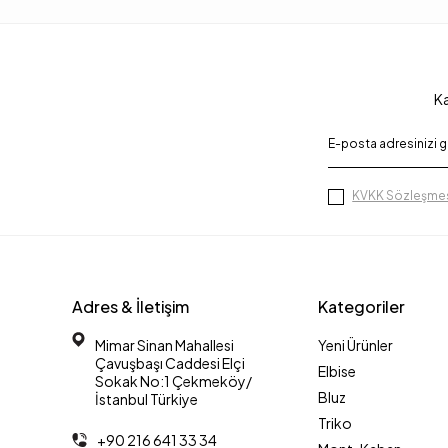
Ka
KVKK Sözleşmes
Adres & İletişim
Kategoriler
Mimar Sinan Mahallesi
Yeni Ürünler
Çavuşbaşı Caddesi Elçi
Elbise
Sokak No:1 Çekmeköy/
Bluz
İstanbul Türkiye
Triko
+90 216 641 33 34