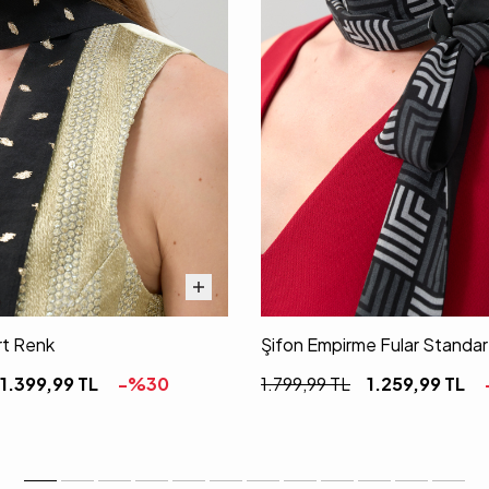
rt Renk
Şifon Empirme Fular Standa
1.399,99
TL
-%
30
1.799,99
TL
1.259,99
TL