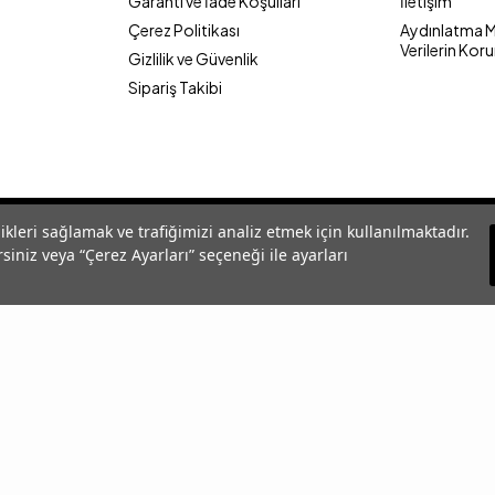
Garanti ve İade Koşulları
İletişim
Çerez Politikası
Aydınlatma Me
Verilerin Kor
Gizlilik ve Güvenlik
Sipariş Takibi
likleri sağlamak ve trafiğimizi analiz etmek için kullanılmaktadır.
siniz veya “Çerez Ayarları” seçeneği ile ayarları