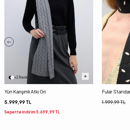
+2 Renk
Yün Karışımlı Atkı Gri
Fular Standa
5.999,99
TL
1.999,99
TL
Sepette indirim
5.699,99
TL