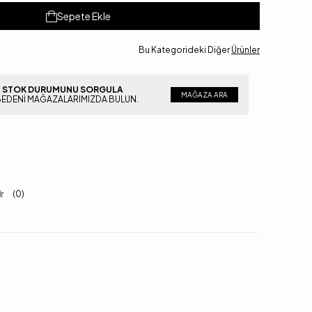
Sepete Ekle
Bu Kategorideki Diğer
Ürünler
 STOK DURUMUNU SORGULA
MAĞAZA ARA
BEDENI MAĞAZALARIMIZDA BULUN.
(0)