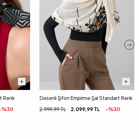
rt Renk
Desenli Şifon Empirme Şal Standart Renk
-%
30
2.999,99
TL
2.099,99
TL
-%
30