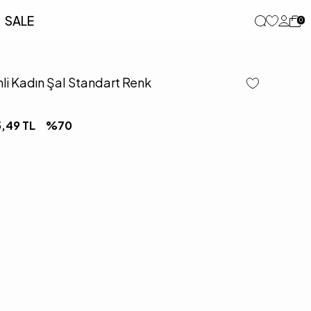
SALE
0
li Kadın Şal Standart Renk
5,49
TL
%
70