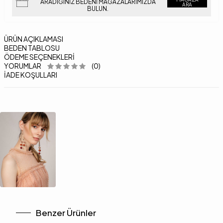
ARADIĞINIZ BEDENI MAĞAZALARIMIZDA
ARA
BULUN.
ÜRÜN AÇIKLAMASI
BEDEN TABLOSU
ÖDEME SEÇENEKLERI
YORUMLAR
(0)
İADE KOŞULLARI
Benzer Ürünler