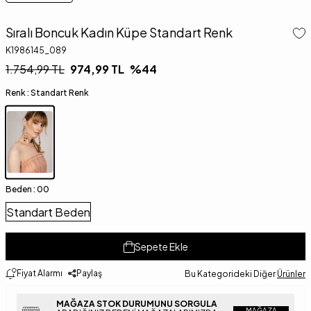
Sıralı Boncuk Kadın Küpe Standart Renk
K1986145_089
1.754,99
TL
974,99
TL
%
44
Renk :
Standart Renk
Beden :
00
Standart Beden
Sepete Ekle
Fiyat Alarmı
Paylaş
Bu Kategorideki Diğer
Ürünler
MAĞAZA STOK DURUMUNU SORGULA
MAĞAZA