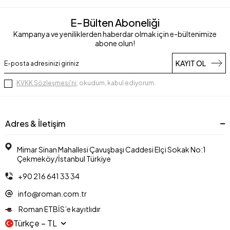
E-Bülten Aboneliği
Kampanya ve yeniliklerden haberdar olmak için e-bültenimize
abone olun!
KAYIT OL
KVKK Sözleşmesi'ni
, okudum, kabul ediyorum.
Adres & İletişim
Mimar Sinan Mahallesi Çavuşbaşı Caddesi Elçi Sokak No:1
Çekmeköy/İstanbul Türkiye
+90 216 641 33 34
info@roman.com.tr
Roman ETBİS’e kayıtlıdır
Türkçe − TL