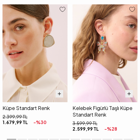
Küpe Standart Renk
Kelebek Figürlü Taşlı Küpe
Standart Renk
2.399,99
TL
1.679,99
TL
-%
30
3.599,99
TL
2.599,99
TL
-%
28