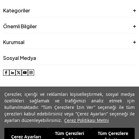
Kategoriler
Önemli Bilgiler
Kurumsal
Sosyal Medya
Çerezler, içeriği ve reklamları kişiselleştirmek, sosyal medya
özellikleri sağlamak ve trafiğimizi analiz etmek için
kullanılmaktadır. “Tüm Çerezlere İzin Ver” seçeneği ile tüm
çerezleri kabul edebilirsiniz veya “Çerez Ayarları” seçeneği ile
© 2025 Roman® Tüm Hakları Saklıdır, İzinsiz kullanılamaz
ayarları düzenleyebilirsiniz.
Çerez Politikası Metni
Tüm Çerezleri
Tüm Çerezlere
1.754,99
TL
Çerez Ayarları