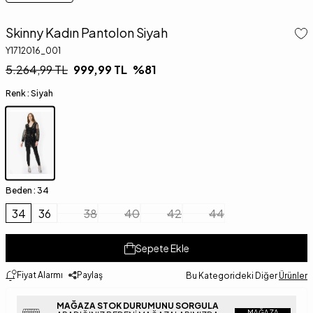
Skinny Kadın Pantolon Siyah
Y1712016_001
5.264,99
TL
999,99
TL
%
81
Renk :
Siyah
Beden :
34
34
36
38
40
42
44
Sepete Ekle
Fiyat Alarmı
Paylaş
Bu Kategorideki Diğer
Ürünler
MAĞAZA STOK DURUMUNU SORGULA
MAĞAZA