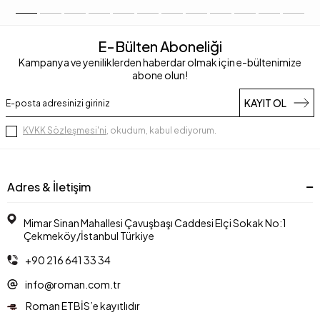
E-Bülten Aboneliği
Kampanya ve yeniliklerden haberdar olmak için e-bültenimize
abone olun!
KAYIT OL
KVKK Sözleşmesi'ni
, okudum, kabul ediyorum.
Adres & İletişim
Mimar Sinan Mahallesi Çavuşbaşı Caddesi Elçi Sokak No:1
Çekmeköy/İstanbul Türkiye
+90 216 641 33 34
info@roman.com.tr
Roman ETBİS’e kayıtlıdır