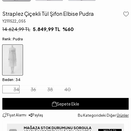
Straplez Çiçekli Tül Şifon Elbise Pudra
Y2111522_055
14.624,99
TL
5.849,99
TL
%
60
Renk :
Pudra
Beden :
34
34
36
38
40
Sepete Ekle
Fiyat Alarmı
Paylaş
Bu Kategorideki Diğer
Ürünler
MAĞAZA STOK DURUMUNU SORGULA
MAĞAZA