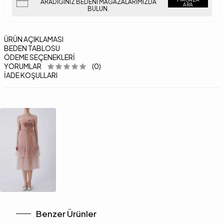
ARADIĞINIZ BEDENI MAĞAZALARIMIZDA
ARA
BULUN.
ÜRÜN AÇIKLAMASI
BEDEN TABLOSU
ÖDEME SEÇENEKLERI
YORUMLAR
(0)
İADE KOŞULLARI
Benzer Ürünler