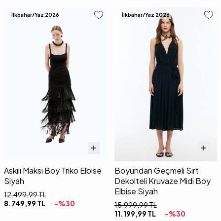
İlkbahar/Yaz 2026
İlkbahar/Yaz 2026
Askılı Maksi Boy Triko Elbise
Boyundan Geçmeli Sırt
Siyah
Dekolteli Kruvaze Midi Boy
Elbise Siyah
12.499,99
TL
8.749,99
TL
-%
30
15.999,99
TL
11.199,99
TL
-%
30