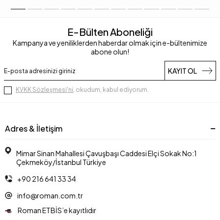
E-Bülten Aboneliği
Kampanya ve yeniliklerden haberdar olmak için e-bültenimize
abone olun!
KAYIT OL
KVKK Sözleşmesi'ni
, okudum, kabul ediyorum.
Adres & İletişim
Mimar Sinan Mahallesi Çavuşbaşı Caddesi Elçi Sokak No:1
Çekmeköy/İstanbul Türkiye
+90 216 641 33 34
info@roman.com.tr
Roman ETBİS’e kayıtlıdır