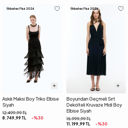
İlkbahar/Yaz 2026
İlkbahar/Yaz 2026
Askılı Maksi Boy Triko Elbise
Boyundan Geçmeli Sırt
Siyah
Dekolteli Kruvaze Midi Boy
Elbise Siyah
12.499,99
TL
8.749,99
TL
-%
30
15.999,99
TL
11.199,99
TL
-%
30