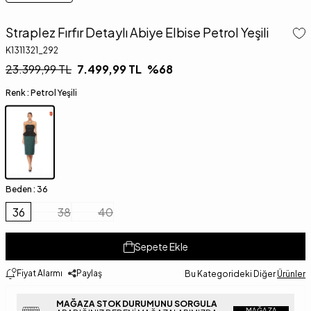
Straplez Fırfır Detaylı Abiye Elbise Petrol Yeşili
K1311321_292
23.399,99
TL
7.499,99
TL
%
68
Renk :
Petrol Yeşili
Beden :
36
36
38
40
Sepete Ekle
Fiyat Alarmı
Paylaş
Bu Kategorideki Diğer
Ürünler
MAĞAZA STOK DURUMUNU SORGULA
MAĞAZA