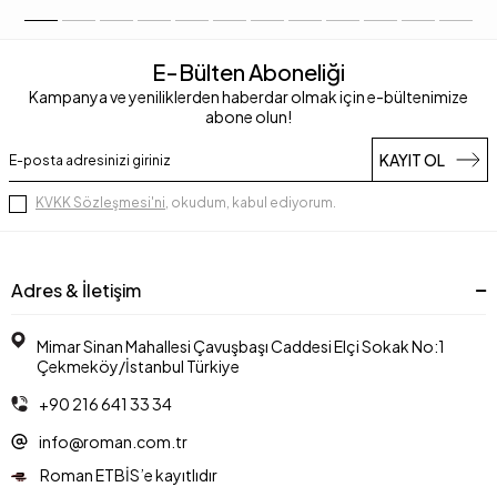
E-Bülten Aboneliği
Kampanya ve yeniliklerden haberdar olmak için e-bültenimize
abone olun!
KAYIT OL
KVKK Sözleşmesi'ni
, okudum, kabul ediyorum.
Adres & İletişim
Mimar Sinan Mahallesi Çavuşbaşı Caddesi Elçi Sokak No:1
Çekmeköy/İstanbul Türkiye
+90 216 641 33 34
info@roman.com.tr
Roman ETBİS’e kayıtlıdır