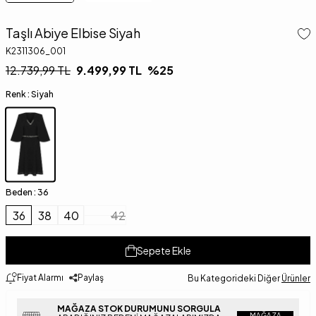
Taşlı Abiye Elbise Siyah
K2311306_001
12.739,99
TL
9.499,99
TL
%
25
Renk :
Siyah
Beden :
36
36
38
40
42
Sepete Ekle
Fiyat Alarmı
Paylaş
Bu Kategorideki Diğer
Ürünler
MAĞAZA STOK DURUMUNU SORGULA
MAĞAZA