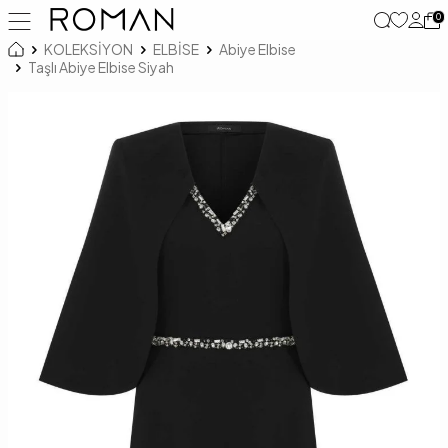
0
KOLEKSİYON
ELBİSE
Abiye Elbise
Taşlı Abiye Elbise Siyah