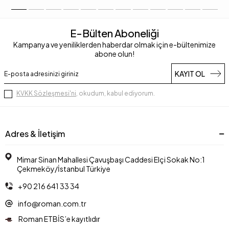
E-Bülten Aboneliği
Kampanya ve yeniliklerden haberdar olmak için e-bültenimize
abone olun!
KAYIT OL
KVKK Sözleşmesi'ni
, okudum, kabul ediyorum.
Adres & İletişim
Mimar Sinan Mahallesi Çavuşbaşı Caddesi Elçi Sokak No:1
Çekmeköy/İstanbul Türkiye
+90 216 641 33 34
info@roman.com.tr
Roman ETBİS’e kayıtlıdır