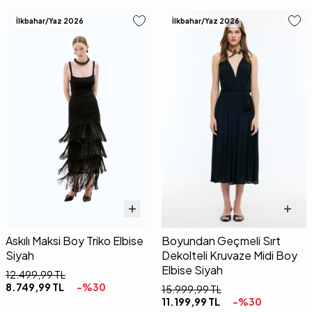
İlkbahar/Yaz 2026
İlkbahar/Yaz 2026
Askılı Maksi Boy Triko Elbise
Boyundan Geçmeli Sırt
Siyah
Dekolteli Kruvaze Midi Boy
Elbise Siyah
12.499,99
TL
8.749,99
TL
-%
30
15.999,99
TL
11.199,99
TL
-%
30