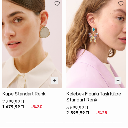
Küpe Standart Renk
Kelebek Figürlü Taşlı Küpe
Standart Renk
2.399,99
TL
1.679,99
TL
-%
30
3.599,99
TL
2.599,99
TL
-%
28