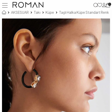
0
AKSESUAR
Takı
Küpe
Taşlı Halka Küpe Standart Renk