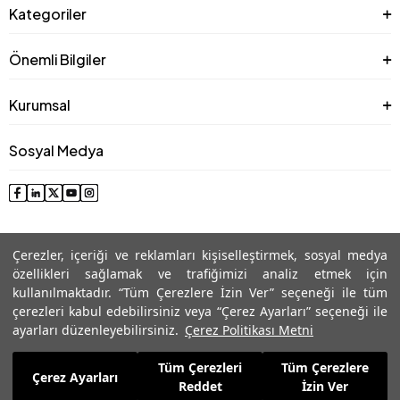
Kategoriler
Önemli Bilgiler
Kurumsal
Sosyal Medya
Çerezler, içeriği ve reklamları kişiselleştirmek, sosyal medya
özellikleri sağlamak ve trafiğimizi analiz etmek için
kullanılmaktadır. “Tüm Çerezlere İzin Ver” seçeneği ile tüm
çerezleri kabul edebilirsiniz veya “Çerez Ayarları” seçeneği ile
© 2025 Roman® Tüm Hakları Saklıdır, İzinsiz kullanılamaz
ayarları düzenleyebilirsiniz.
Çerez Politikası Metni
Tüm Çerezleri
Tüm Çerezlere
1.819,99
TL
Çerez Ayarları
Sepete Ekle
Reddet
İzin Ver
1.273,99
TL