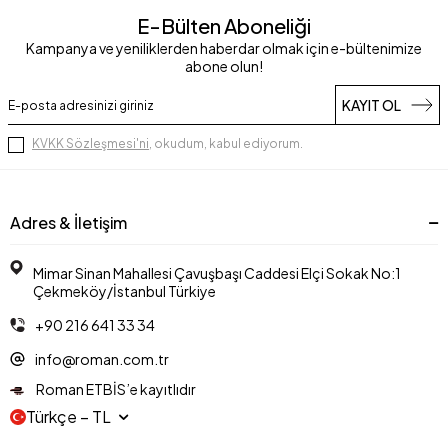
E-Bülten Aboneliği
Kampanya ve yeniliklerden haberdar olmak için e-bültenimize
abone olun!
KAYIT OL
KVKK Sözleşmesi'ni
, okudum, kabul ediyorum.
Adres & İletişim
Mimar Sinan Mahallesi Çavuşbaşı Caddesi Elçi Sokak No:1
Çekmeköy/İstanbul Türkiye
+90 216 641 33 34
info@roman.com.tr
Roman ETBİS’e kayıtlıdır
Türkçe − TL