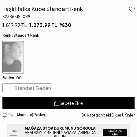
Taşlı Halka Küpe Standart Renk
K2386518_089
1.819,99
TL
1.273,99
TL
%
30
Renk :
Standart Renk
Beden :
00
Standart Beden
Sepete Ekle
Fiyat Alarmı
Paylaş
Bu Kategorideki Diğer
Ürünler
MAĞAZA STOK DURUMUNU SORGULA
MAĞAZA
ARADIĞINIZ BEDENI MAĞAZALARIMIZDA
ARA
BULUN.