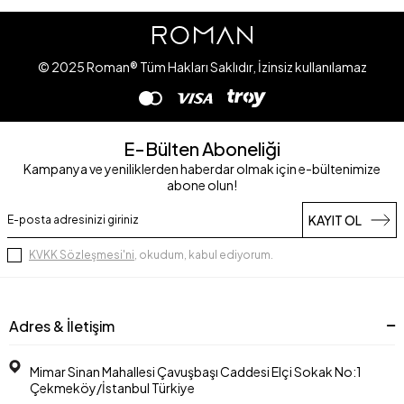
© 2025 Roman® Tüm Hakları Saklıdır, İzinsiz kullanılamaz
E-Bülten Aboneliği
Kampanya ve yeniliklerden haberdar olmak için e-bültenimize
abone olun!
KAYIT OL
KVKK Sözleşmesi'ni
, okudum, kabul ediyorum.
Adres & İletişim
Mimar Sinan Mahallesi Çavuşbaşı Caddesi Elçi Sokak No:1
Çekmeköy/İstanbul Türkiye