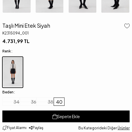
Taşlı Mini Etek Siyah
K2315094_001
4.731,99
TL
Renk :
Beden :
34
36
38
40
Sepete Ekle
Fiyat Alarmı
Paylaş
Bu Kategorideki Diğer
Ürünler