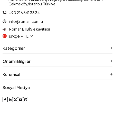
Çekmeköy/İstanbul Türkiye
+90 216 641 33 34
info@roman.com.tr
Roman ETBİS’e kayıtlıdır
Türkçe − TL
Kategoriler
Önemli Bilgiler
Kurumsal
Sosyal Medya