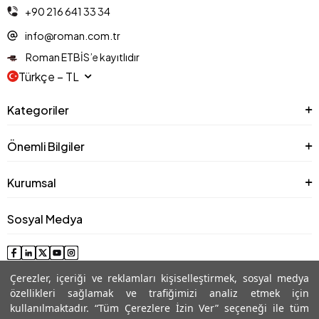
+90 216 641 33 34
info@roman.com.tr
Roman ETBİS’e kayıtlıdır
Türkçe − TL
Kategoriler
Önemli Bilgiler
Kurumsal
Sosyal Medya
Çerezler, içeriği ve reklamları kişiselleştirmek, sosyal medya
özellikleri sağlamak ve trafiğimizi analiz etmek için
kullanılmaktadır. “Tüm Çerezlere İzin Ver” seçeneği ile tüm