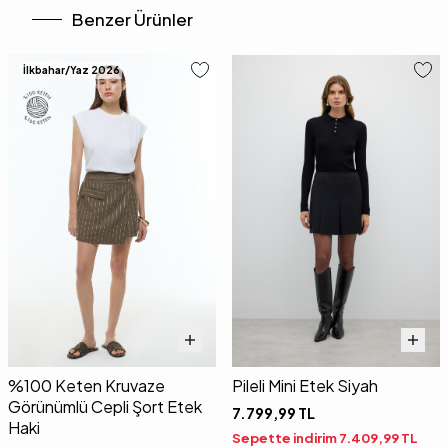
Benzer Ürünler
İlkbahar/Yaz 2026
%100 Keten Kruvaze
Pileli Mini Etek Siyah
Görünümlü Cepli Şort Etek
7.799,99
TL
Haki
Sepette indirim
7.409,99
TL