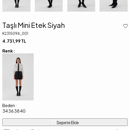
Taşlı Mini Etek Siyah
K2315094_001
4.731,99
TL
Renk :
Beden :
34
36
38
40
Sepete Ekle