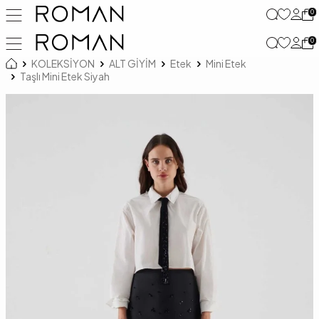
0
0
KOLEKSİYON
ALT GİYİM
Etek
Mini Etek
Taşlı Mini Etek Siyah