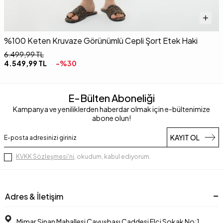
%100 Keten Kruvaze Görünümlü Cepli Şort Etek Haki
P
6.499,99
TL
7
4.549,99
TL
-%
30
S
E-Bülten Aboneliği
Kampanya ve yeniliklerden haberdar olmak için e-bültenimize
abone olun!
KAYIT OL
KVKK Sözleşmesi'ni
, okudum, kabul ediyorum.
Adres & İletişim
Mimar Sinan Mahallesi Çavuşbaşı Caddesi Elçi Sokak No:1