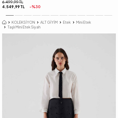
6.499,99
TL
4.549,99
TL
-%
30
KOLEKSİYON
ALT GİYİM
Etek
Mini Etek
Taşlı Mini Etek Siyah