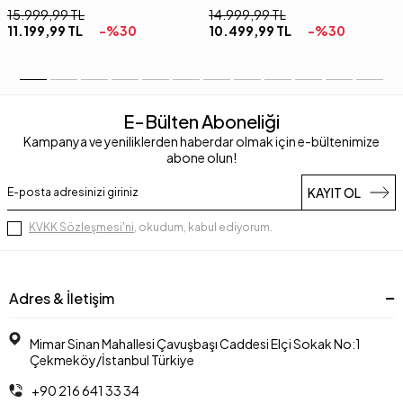
15.999,99
TL
14.999,99
TL
11.199,99
TL
-%
30
10.499,99
TL
-%
30
E-Bülten Aboneliği
Kampanya ve yeniliklerden haberdar olmak için e-bültenimize
abone olun!
KAYIT OL
KVKK Sözleşmesi'ni
, okudum, kabul ediyorum.
Adres & İletişim
Mimar Sinan Mahallesi Çavuşbaşı Caddesi Elçi Sokak No:1
Çekmeköy/İstanbul Türkiye
+90 216 641 33 34