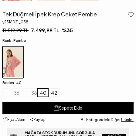
Tek Düğmeli İpek Krep Ceket Pembe
y2316021_038
11.519,99
TL
7.499,99
TL
%
35
Renk :
Pembe
Beden :
40
36
38
40
42
Sepete Ekle
Fiyat Alarmı
Paylaş
Bu Kategorideki Diğer
Ürünler
MAĞAZA STOK DURUMUNU SORGULA
MAĞAZA