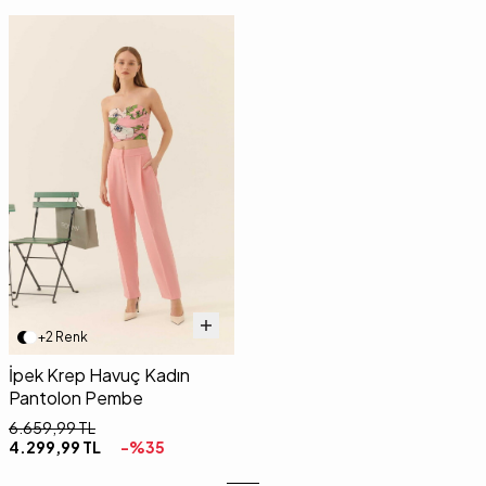
+2 Renk
İpek Krep Havuç Kadın
Pantolon Pembe
6.659,99
TL
4.299,99
TL
-%
35