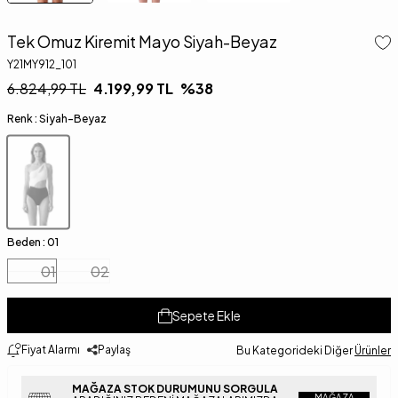
Tek Omuz Kiremit Mayo Siyah-Beyaz
Y21MY912_101
6.824,99
TL
4.199,99
TL
%
38
Renk :
Siyah-Beyaz
Beden :
01
01
02
Sepete Ekle
Fiyat Alarmı
Paylaş
Bu Kategorideki Diğer
Ürünler
MAĞAZA STOK DURUMUNU SORGULA
MAĞAZA