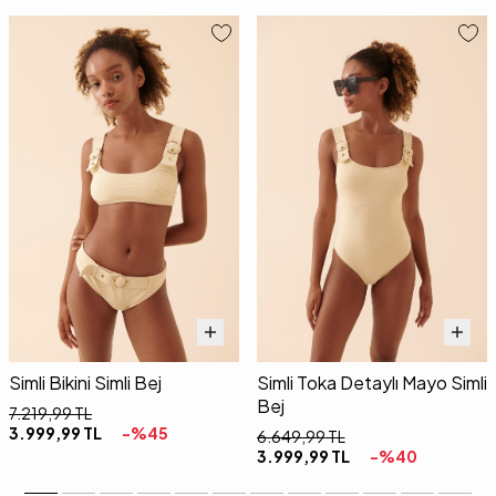
Simli Bikini Simli Bej
Simli Toka Detaylı Mayo Simli
Bej
7.219,99
TL
3.999,99
TL
-%
45
6.649,99
TL
3.999,99
TL
-%
40