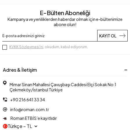
E-Bülten Aboneliği
Kampanya ve yeniliklerden haberdar olmak için e-bültenimize
abone olun!
KAYIT OL
KVKK Sözleşmesi'ni
, okudum, kabul ediyorum.
Adres & İletişim
Mimar Sinan Mahallesi Çavuşbaşı Caddesi Elçi Sokak No:1
Çekmeköy/İstanbul Türkiye
+90 216 641 33 34
info@roman.com.tr
Roman ETBİS’e kayıtlıdır
Türkçe − TL