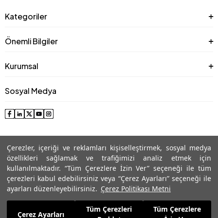
Kategoriler
Önemli Bilgiler
Kurumsal
Sosyal Medya
Çerezler, içeriği ve reklamları kişiselleştirmek, sosyal medya
özellikleri sağlamak ve trafiğimizi analiz etmek için
kullanılmaktadır. “Tüm Çerezlere İzin Ver” seçeneği ile tüm
çerezleri kabul edebilirsiniz veya “Çerez Ayarları” seçeneği ile
© 2025 Roman® Tüm Hakları Saklıdır, İzinsiz kullanılamaz
ayarları düzenleyebilirsiniz.
Çerez Politikası Metni
Tüm Çerezleri
Tüm Çerezlere
6.824,99
TL
Çerez Ayarları