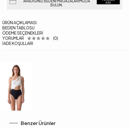
ARADIĞINIZ BEDENI MAĞAZALARIMIZDA
ARA
BULUN.
ÜRÜN AÇIKLAMASI
BEDEN TABLOSU
ÖDEME SEÇENEKLERI
YORUMLAR
(0)
İADE KOŞULLARI
Benzer Ürünler