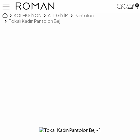
0
KOLEKSİYON
ALT GİYİM
Pantolon
Tokalı Kadın Pantolon Bej