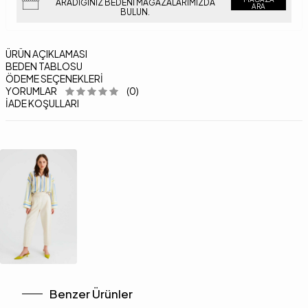
ARADIĞINIZ BEDENI MAĞAZALARIMIZDA
ARA
BULUN.
ÜRÜN AÇIKLAMASI
BEDEN TABLOSU
ÖDEME SEÇENEKLERI
YORUMLAR
(0)
İADE KOŞULLARI
Benzer Ürünler