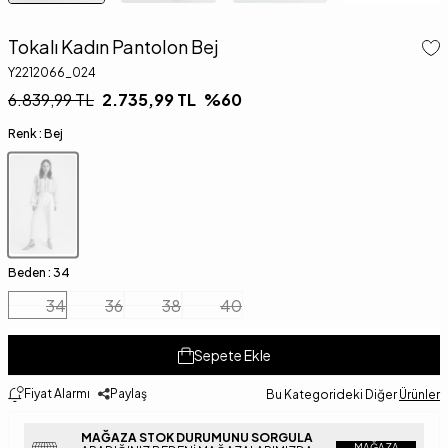
Tokalı Kadın Pantolon Bej
Y2212066_024
6.839,99
TL
2.735,99
TL
%
60
Renk :
Bej
Beden :
34
34
36
38
40
Sepete Ekle
Fiyat Alarmı
Paylaş
Bu Kategorideki Diğer
Ürünler
MAĞAZA STOK DURUMUNU SORGULA
MAĞAZA