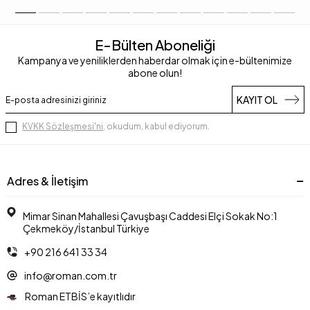
E-Bülten Aboneliği
Kampanya ve yeniliklerden haberdar olmak için e-bültenimize
abone olun!
KAYIT OL
KVKK Sözleşmesi'ni
, okudum, kabul ediyorum.
Adres & İletişim
Mimar Sinan Mahallesi Çavuşbaşı Caddesi Elçi Sokak No:1
Çekmeköy/İstanbul Türkiye
+90 216 641 33 34
info@roman.com.tr
Roman ETBİS’e kayıtlıdır