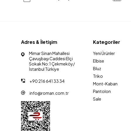
Adres & İletişim
Kategoriler
Mimar Sinan Mahallesi
Yeni Ürünler
Çavuşbaşı Caddesi Elçi
Elbise
Sokak No:1 Çekmeköy/
Bluz
İstanbul Türkiye
Triko
+90 216 641 33 34
Mont-Kaban
Pantolon
info@roman.com.tr
Sale