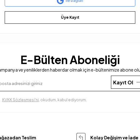
ile bağlan
Üye Kayıt
E-Bülten Aboneliği
mpanya ve yeniliklerden haberdar olmak için e-bültenimize abone ol
Kayıt Ol
KVKK Sözleşmesi'ni
, okudum, kabul ediyorum.
ğazadan Teslim
Kolay Değişim ve İade