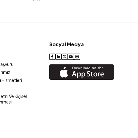
Sosyal Medya
Başvuru
rımız
 Hizmetleri
tni Ve Kişisel
unması