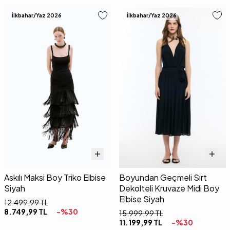
İlkbahar/Yaz 2026
İlkbahar/Yaz 2026
Askılı Maksi Boy Triko Elbise
Boyundan Geçmeli Sırt
Siyah
Dekolteli Kruvaze Midi Boy
Elbise Siyah
12.499,99
TL
8.749,99
TL
-%
30
15.999,99
TL
11.199,99
TL
-%
30