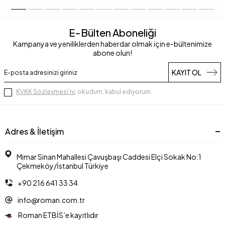
E-Bülten Aboneliği
Kampanya ve yeniliklerden haberdar olmak için e-bültenimize
abone olun!
KAYIT OL
KVKK Sözleşmesi'ni
, okudum, kabul ediyorum.
Adres & İletişim
Mimar Sinan Mahallesi Çavuşbaşı Caddesi Elçi Sokak No:1
Çekmeköy/İstanbul Türkiye
+90 216 641 33 34
info@roman.com.tr
Roman ETBİS’e kayıtlıdır