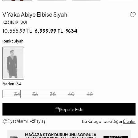
V Yaka Abiye Elbise Siyah
K2311519_001
10.555,99
TL
6.999,99
TL
%
34
Renk :
Siyah
Beden :
34
34
36
38
40
42
Sepete Ekle
Fiyat Alarmı
Paylaş
Bu Kategorideki Diğer
Ürünler
MAĞAZA STOK DURUMUNU SORGULA
MAĞAZA