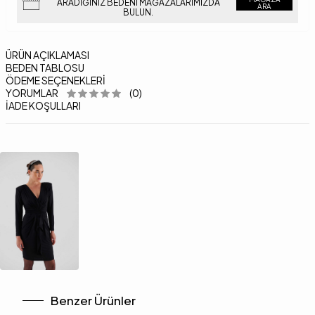
ARADIĞINIZ BEDENI MAĞAZALARIMIZDA
ARA
BULUN.
ÜRÜN AÇIKLAMASI
BEDEN TABLOSU
ÖDEME SEÇENEKLERI
YORUMLAR
(0)
İADE KOŞULLARI
Benzer Ürünler