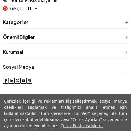
Roman ETBİS’e kayıtlıdır
Türkçe − TL
Kategoriler
Önemli Bilgiler
Kurumsal
Sosyal Medya
Çerezler, içeriği ve reklamları kişiselleştirmek, sosyal medya
özellikleri sağlamak ve trafiğimizi analiz etmek için
kullanılmaktadır. “Tüm Çerezlere İzin Ver” seçeneği ile tüm
çerezleri kabul edebilirsiniz veya “Çerez Ayarları” seçeneği ile
© 2025 Roman® Tüm Hakları Saklıdır, İzinsiz kullanılamaz
ayarları düzenleyebilirsiniz.
Çerez Politikası Metni