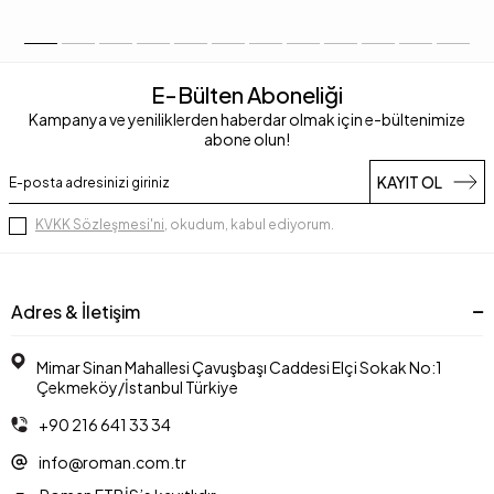
E-Bülten Aboneliği
Kampanya ve yeniliklerden haberdar olmak için e-bültenimize
abone olun!
KAYIT OL
KVKK Sözleşmesi'ni
, okudum, kabul ediyorum.
Adres & İletişim
Mimar Sinan Mahallesi Çavuşbaşı Caddesi Elçi Sokak No:1
Çekmeköy/İstanbul Türkiye
+90 216 641 33 34
info@roman.com.tr