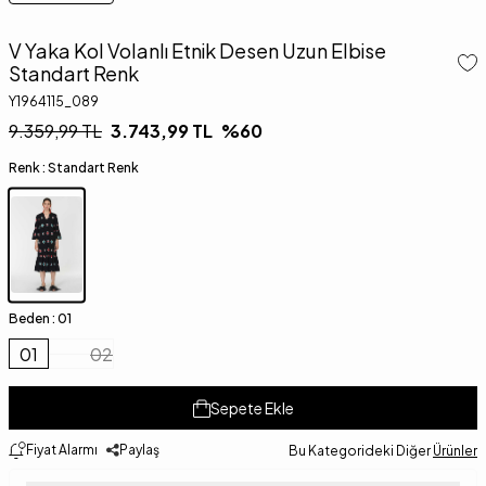
V Yaka Kol Volanlı Etnik Desen Uzun Elbise
Standart Renk
Y1964115_089
9.359,99
TL
3.743,99
TL
%
60
Renk :
Standart Renk
Beden :
01
01
02
Sepete Ekle
Fiyat Alarmı
Paylaş
Bu Kategorideki Diğer
Ürünler