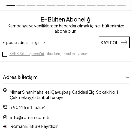
E-Bülten Aboneliği
Kampanya ve yeniliklerden haberdar olmak için e-bültenimize
abone olun!
KAYIT OL
KVKK Sözleşmesi'ni
, okudum, kabul ediyorum.
Adres & İletişim
Mimar Sinan Mahallesi Çavuşbaşı Caddesi Elçi Sokak No:1
Çekmeköy/İstanbul Türkiye
+90 216 641 33 34
info@roman.com.tr
Roman ETBİS’e kayıtlıdır