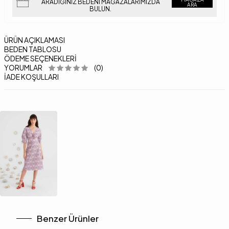
ARADIĞINIZ BEDENI MAĞAZALARIMIZDA
ARA
BULUN.
ÜRÜN AÇIKLAMASI
BEDEN TABLOSU
ÖDEME SEÇENEKLERI
YORUMLAR
(0)
İADE KOŞULLARI
Benzer Ürünler