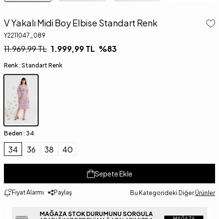
V Yakalı Midi Boy Elbise Standart Renk
Y2211047_089
11.969,99
TL
1.999,99
TL
%
83
Renk :
Standart Renk
Beden :
34
34
36
38
40
Sepete Ekle
Fiyat Alarmı
Paylaş
Bu Kategorideki Diğer
Ürünler
MAĞAZA STOK DURUMUNU SORGULA
MAĞAZA