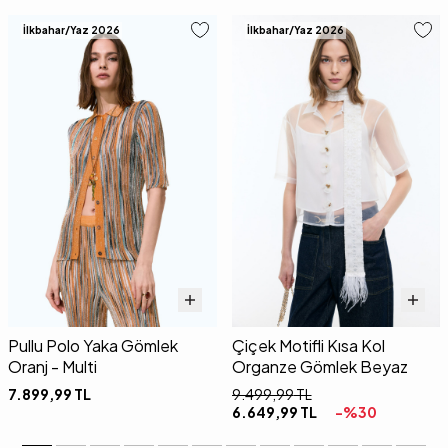
İlkbahar/Yaz 2026
İlkbahar/Yaz 2026
Pullu Polo Yaka Gömlek
Çiçek Motifli Kısa Kol
Oranj - Multi
Organze Gömlek Beyaz
7.899,99
TL
9.499,99
TL
6.649,99
TL
-%
30