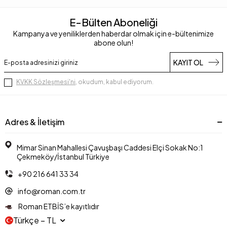
E-Bülten Aboneliği
Kampanya ve yeniliklerden haberdar olmak için e-bültenimize
abone olun!
KAYIT OL
KVKK Sözleşmesi'ni
, okudum, kabul ediyorum.
Adres & İletişim
Mimar Sinan Mahallesi Çavuşbaşı Caddesi Elçi Sokak No:1
Çekmeköy/İstanbul Türkiye
+90 216 641 33 34
info@roman.com.tr
Roman ETBİS’e kayıtlıdır
Türkçe − TL