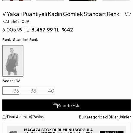
V Yakalı Puantiyeli Kadın Gömlek Standart Renk
K2313562_089
6.005,99
TL
3.457,99
TL
%
42
Renk :
Standart Renk
Beden :
36
36
38
40
Sepete Ekle
Fiyat Alarmı
Paylaş
Bu Kategorideki Diğer
Ürünler
MAĞAZA STOK DURUMUNU SORGULA
MAĞAZA