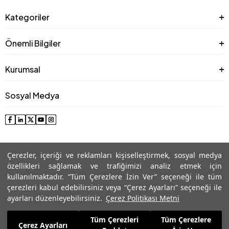
Kategoriler
Önemli Bilgiler
Kurumsal
Sosyal Medya
Çerezler, içeriği ve reklamları kişiselleştirmek, sosyal medya
özellikleri sağlamak ve trafiğimizi analiz etmek için
kullanılmaktadır. “Tüm Çerezlere İzin Ver” seçeneği ile tüm
çerezleri kabul edebilirsiniz veya “Çerez Ayarları” seçeneği ile
© 2025 Roman® Tüm Hakları Saklıdır, İzinsiz kullanılamaz
ayarları düzenleyebilirsiniz.
Çerez Politikası Metni
Tüm Çerezleri
Tüm Çerezlere
6.005,99
TL
Çerez Ayarları