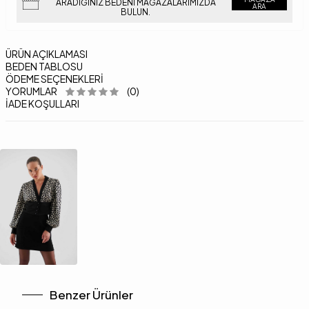
ARADIĞINIZ BEDENI MAĞAZALARIMIZDA
ARA
BULUN.
ÜRÜN AÇIKLAMASI
BEDEN TABLOSU
ÖDEME SEÇENEKLERI
YORUMLAR
(0)
İADE KOŞULLARI
Benzer Ürünler