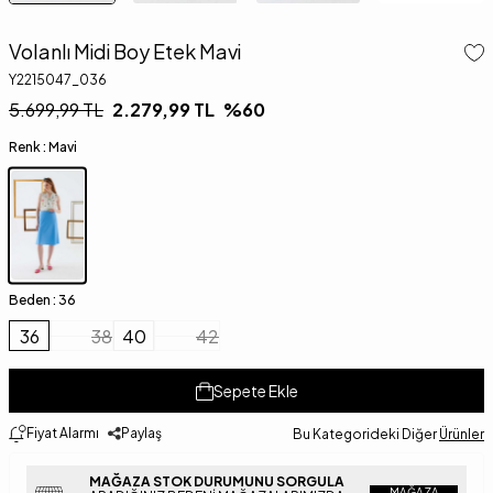
Volanlı Midi Boy Etek Mavi
Y2215047_036
5.699,99
TL
2.279,99
TL
%
60
Renk :
Mavi
Beden :
36
36
38
40
42
Sepete Ekle
Fiyat Alarmı
Paylaş
Bu Kategorideki Diğer
Ürünler
MAĞAZA STOK DURUMUNU SORGULA
MAĞAZA