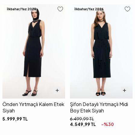
İlkbahar/Yaz 2026
İlkbahar/Yaz 2026
Önden Yırtmaçlı Kalem Etek
Şifon Detaylı Yırtmaçlı Midi
Siyah
Boy Etek Siyah
5.999,99
TL
6.499,99
TL
4.549,99
TL
-%
30