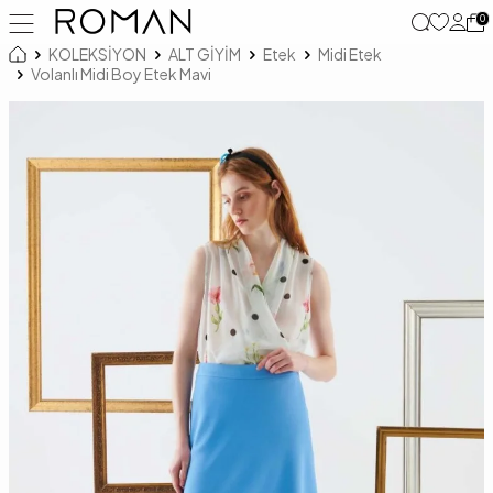
0
KOLEKSİYON
ALT GİYİM
Etek
Midi Etek
Volanlı Midi Boy Etek Mavi