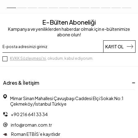
E-Bülten Aboneliği
Kampanya ve yeniliklerden haberdar olmak için e-bültenimize
abone olun!
KAYIT OL
KVKK Sözleşmesi'ni
, okudum, kabul ediyorum.
Adres & İletişim
Mimar Sinan Mahallesi Çavuşbaşı Caddesi Elçi Sokak No:1
Çekmeköy/İstanbul Türkiye
+90 216 641 33 34
info@roman.com.tr
Roman ETBİS’e kayıtlıdır