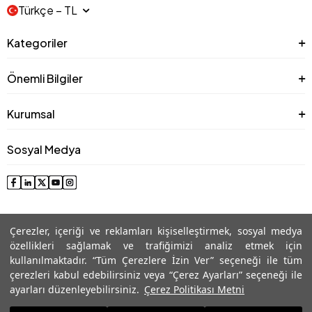
Türkçe − TL
Kategoriler
Önemli Bilgiler
Kurumsal
Sosyal Medya
Çerezler, içeriği ve reklamları kişiselleştirmek, sosyal medya
özellikleri sağlamak ve trafiğimizi analiz etmek için
kullanılmaktadır. “Tüm Çerezlere İzin Ver” seçeneği ile tüm
çerezleri kabul edebilirsiniz veya “Çerez Ayarları” seçeneği ile
© 2025 Roman® Tüm Hakları Saklıdır, İzinsiz kullanılamaz
ayarları düzenleyebilirsiniz.
Çerez Politikası Metni