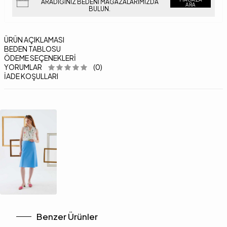
ARADIĞINIZ BEDENI MAĞAZALARIMIZDA
ARA
BULUN.
ÜRÜN AÇIKLAMASI
BEDEN TABLOSU
ÖDEME SEÇENEKLERI
YORUMLAR
(0)
İADE KOŞULLARI
Benzer Ürünler