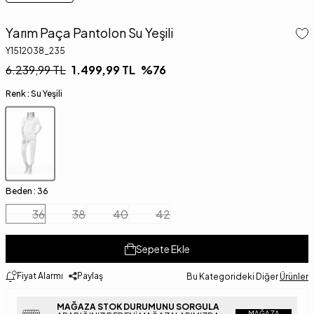
Yarım Paça Pantolon Su Yeşili
Y1512038_235
6.239,99
TL
1.499,99
TL
%
76
Renk :
Su Yeşili
Beden :
36
36
38
40
42
Sepete Ekle
Fiyat Alarmı
Paylaş
Bu Kategorideki Diğer
Ürünler
MAĞAZA STOK DURUMUNU SORGULA
MAĞAZA