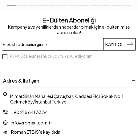
E-Bülten Aboneliği
Kampanya ve yeniliklerden haberdar olmak için e-bültenimize
abone olun!
KAYIT OL
KVKK Sözleşmesi'ni
, okudum, kabul ediyorum.
Adres & İletişim
Mimar Sinan Mahallesi Çavuşbaşı Caddesi Elçi Sokak No:1
Çekmeköy/İstanbul Türkiye
+90 216 641 33 34
info@roman.com.tr
Roman ETBİS’e kayıtlıdır