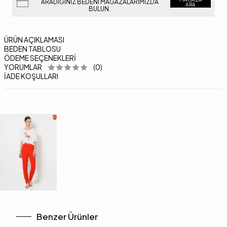
ARADIĞINIZ BEDENI MAĞAZALARIMIZDA
ARA
BULUN.
ÜRÜN AÇIKLAMASI
BEDEN TABLOSU
ÖDEME SEÇENEKLERI
YORUMLAR
(0)
İADE KOŞULLARI
Benzer Ürünler