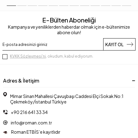
E-Bülten Aboneliği
Kampanya ve yeniliklerden haberdar olmak için e-bültenimize
abone olun!
KAYIT OL
KVKK Sözleşmesi'ni
, okudum, kabul ediyorum.
Adres & İletişim
Mimar Sinan Mahallesi Çavuşbaşı Caddesi Elçi Sokak No:1
Çekmeköy/İstanbul Türkiye
+90 216 641 33 34
info@roman.com.tr
Roman ETBİS’e kayıtlıdır