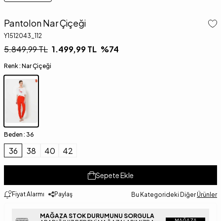
Pantolon Nar Çiçeği
Y1512043_112
5.849,99
TL
1.499,99
TL
%
74
Renk :
Nar Çiçeği
Beden :
36
36
38
40
42
Sepete Ekle
Fiyat Alarmı
Paylaş
Bu Kategorideki Diğer
Ürünler
MAĞAZA STOK DURUMUNU SORGULA
MAĞAZA