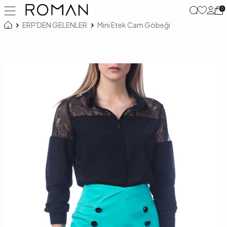
0
ERP'DEN GELENLER
Mini Etek Cam Göbeği