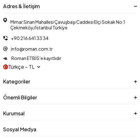
Adres & İletişim
Mimar Sinan Mahallesi Çavuşbaşı Caddesi Elçi Sokak No:1
Çekmeköy/İstanbul Türkiye
+90 216 641 33 34
info@roman.com.tr
Roman ETBİS’e kayıtlıdır
Türkçe − TL
Kategoriler
Önemli Bilgiler
Kurumsal
Sosyal Medya