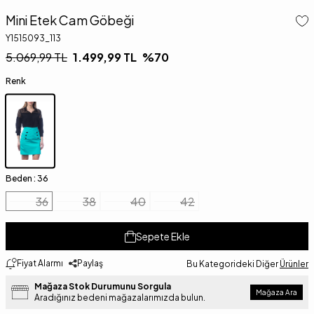
Mini Etek Cam Göbeği
Y1515093_113
5.069,99
TL
1.499,99
TL
%
70
Renk
Beden :
36
36
38
40
42
Sepete Ekle
Fiyat Alarmı
Paylaş
Bu Kategorideki Diğer
Ürünler
Mağaza Stok Durumunu Sorgula
Mağaza Ara
Aradığınız bedeni mağazalarımızda bulun.