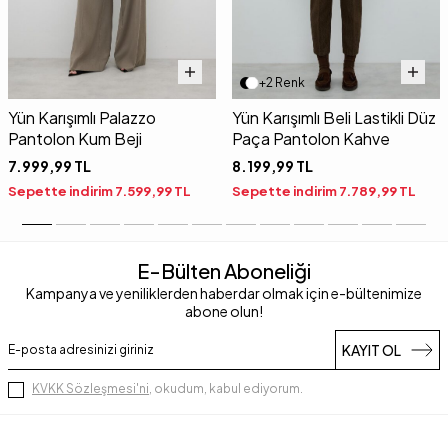
+2 Renk
Yün Karışımlı Palazzo
Yün Karışımlı Beli Lastikli Düz
Pantolon Kum Beji
Paça Pantolon Kahve
7.999,99
TL
8.199,99
TL
Sepette indirim
7.599,99
TL
Sepette indirim
7.789,99
TL
E-Bülten Aboneliği
Kampanya ve yeniliklerden haberdar olmak için e-bültenimize
abone olun!
KAYIT OL
KVKK Sözleşmesi'ni
, okudum, kabul ediyorum.