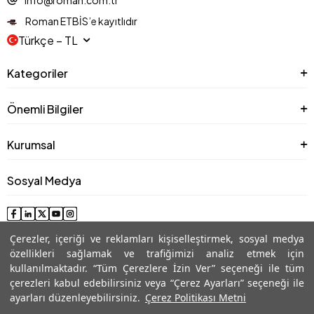
Roman ETBİS’e kayıtlıdır
Türkçe − TL
Kategoriler
Önemli Bilgiler
Kurumsal
Sosyal Medya
Çerezler, içeriği ve reklamları kişiselleştirmek, sosyal medya
özellikleri sağlamak ve trafiğimizi analiz etmek için
kullanılmaktadır. “Tüm Çerezlere İzin Ver” seçeneği ile tüm
çerezleri kabul edebilirsiniz veya “Çerez Ayarları” seçeneği ile
ayarları düzenleyebilirsiniz.
Çerez Politikası Metni
© 2025 Roman® Tüm Hakları Saklıdır, İzinsiz kullanılamaz