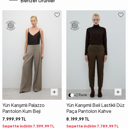
Benzer Ürünler
+2 Renk
Yün Karışımlı Palazzo
Yün Karışımlı Beli Lastikli Düz
Pantolon Kum Beji
Paça Pantolon Kahve
7.999,99
TL
8.199,99
TL
Sepette indirim
7.599,99
TL
Sepette indirim
7.789,99
TL