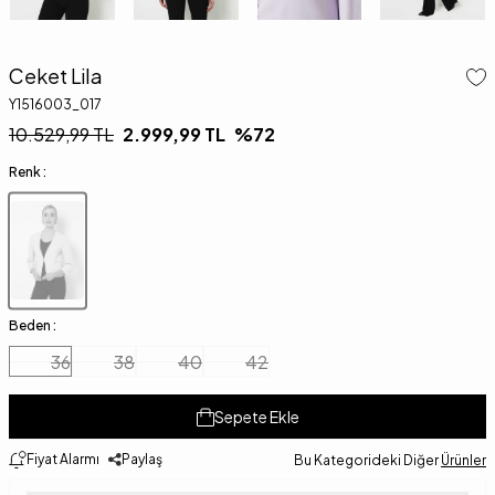
Ceket Lila
Y1516003_017
10.529,99
TL
2.999,99
TL
%
72
Renk :
Beden :
36
38
40
42
Sepete Ekle
Fiyat Alarmı
Paylaş
Bu Kategorideki Diğer
Ürünler