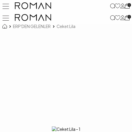
0
0
ERP'DEN GELENLER
Ceket Lila