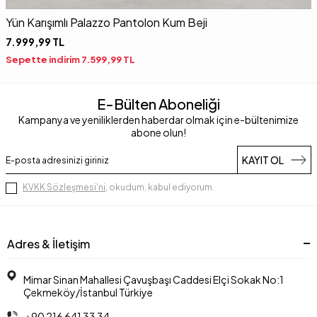
Yün Karışımlı Palazzo Pantolon Kum Beji
Y
7.999,99
TL
8
Sepette indirim
7.599,99
TL
S
E-Bülten Aboneliği
Kampanya ve yeniliklerden haberdar olmak için e-bültenimize
abone olun!
KAYIT OL
KVKK Sözleşmesi'ni
, okudum, kabul ediyorum.
Adres & İletişim
Mimar Sinan Mahallesi Çavuşbaşı Caddesi Elçi Sokak No:1
Çekmeköy/İstanbul Türkiye
+90 216 641 33 34