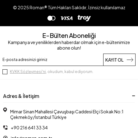
© 2025 Roman® Tüm Hakları Saklıdır, İzinsiz kullanılamaz
E-Bülten Aboneliği
Kampanya ve yeniliklerden haberdar olmak için e-bültenimize
abone olun!
KAYIT OL
KVKK Sözleşmesi'ni
, okudum, kabul ediyorum.
Adres & İletişim
Mimar Sinan Mahallesi Çavuşbaşı Caddesi Elçi Sokak No:1
Çekmeköy/İstanbul Türkiye
+90 216 641 33 34
info@roman.com.tr