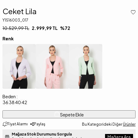
Ceket Lila
Y1516003_017
10.529,99
TL
2.999,99
TL
%
72
Renk
Beden :
36
38
40
42
Sepete Ekle
Fiyat Alarmı
Paylaş
Bu Kategorideki Diğer
Ürünler
Mağaza Stok Durumunu Sorgula
Mağaza Ara