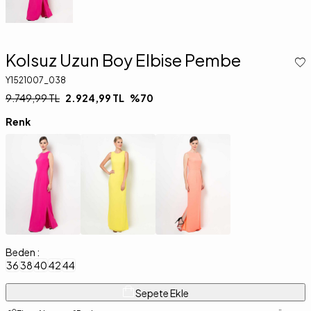
Kolsuz Uzun Boy Elbise Pembe
Y1521007_038
9.749,99
TL
2.924,99
TL
%
70
Renk
Beden :
36
38
40
42
44
Sepete Ekle