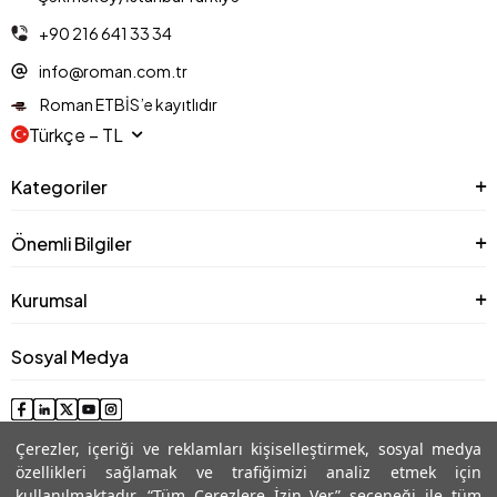
+90 216 641 33 34
info@roman.com.tr
Roman ETBİS’e kayıtlıdır
Türkçe − TL
Kategoriler
Önemli Bilgiler
Kurumsal
Sosyal Medya
Çerezler, içeriği ve reklamları kişiselleştirmek, sosyal medya
özellikleri sağlamak ve trafiğimizi analiz etmek için
kullanılmaktadır. “Tüm Çerezlere İzin Ver” seçeneği ile tüm