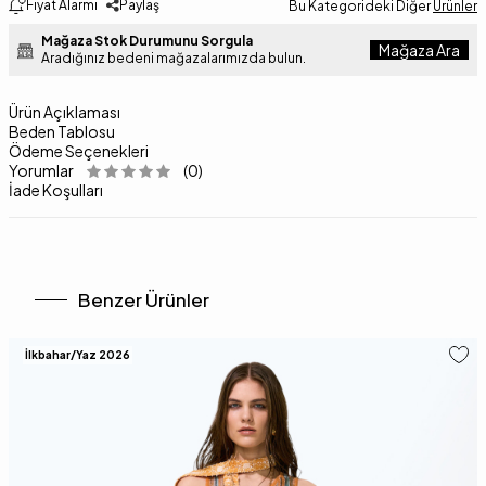
Fiyat Alarmı
Paylaş
Bu Kategorideki Diğer
Ürünler
Mağaza Stok Durumunu Sorgula
Mağaza Ara
Aradığınız bedeni mağazalarımızda bulun.
Ürün Açıklaması
Beden Tablosu
Ödeme Seçenekleri
Yorumlar
(0)
İade Koşulları
Benzer Ürünler
İlkbahar/Yaz 2026