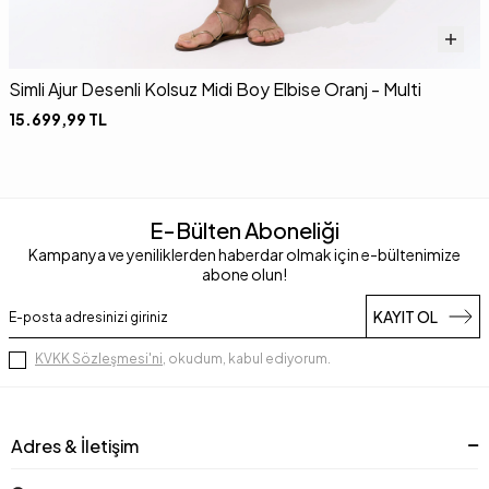
Simli Ajur Desenli Kolsuz Midi Boy Elbise Oranj - Multi
P
15.699,99
TL
1
E-Bülten Aboneliği
Kampanya ve yeniliklerden haberdar olmak için e-bültenimize
abone olun!
KAYIT OL
KVKK Sözleşmesi'ni
, okudum, kabul ediyorum.
Adres & İletişim