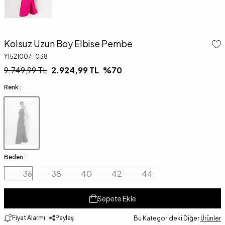
Kolsuz Uzun Boy Elbise Pembe
Y1521007_038
9.749,99
TL
2.924,99
TL
%
70
Renk :
Beden :
36
38
40
42
44
Sepete Ekle
Fiyat Alarmı
Paylaş
Bu Kategorideki Diğer
Ürünler