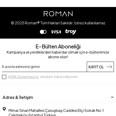
© 2025 Roman® Tüm Hakları Saklıdır, İzinsiz kullanılamaz
E-Bülten Aboneliği
Kampanya ve yeniliklerden haberdar olmak için e-bültenimize
abone olun!
KAYIT OL
KVKK Sözleşmesi'ni
, okudum, kabul ediyorum.
Adres & İletişim
Mimar Sinan Mahallesi Çavuşbaşı Caddesi Elçi Sokak No:1
Çekmeköy/İstanbul Türkiye