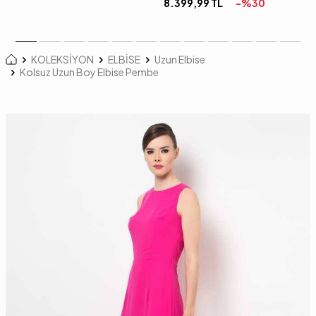
8.399,99
TL
-%
30
KOLEKSİYON
ELBİSE
Uzun Elbise
Kolsuz Uzun Boy Elbise Pembe