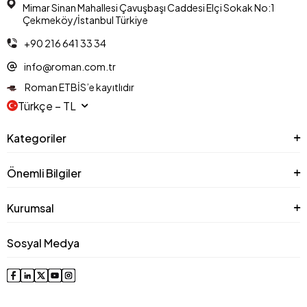
Mimar Sinan Mahallesi Çavuşbaşı Caddesi Elçi Sokak No:1
Çekmeköy/İstanbul Türkiye
+90 216 641 33 34
info@roman.com.tr
Roman ETBİS’e kayıtlıdır
Türkçe − TL
Kategoriler
Önemli Bilgiler
Kurumsal
Sosyal Medya