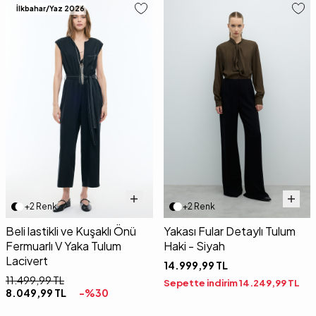
İlkbahar/Yaz 2026
+2 Renk
+2 Renk
Beli lastikli ve Kuşaklı Önü
Yakası Fular Detaylı Tulum
Fermuarlı V Yaka Tulum
Haki - Siyah
Lacivert
14.999,99
TL
11.499,99
TL
Sepette indirim
14.249,99
TL
8.049,99
TL
-%
30