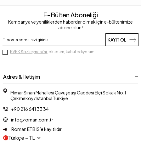
E-Bülten Aboneliği
Kampanya ve yeniliklerden haberdar olmak için e-bültenimize
abone olun!
KAYIT OL
KVKK Sözleşmesi'ni
, okudum, kabul ediyorum.
Adres & İletişim
Mimar Sinan Mahallesi Çavuşbaşı Caddesi Elçi Sokak No:1
Çekmeköy/İstanbul Türkiye
+90 216 641 33 34
info@roman.com.tr
Roman ETBİS’e kayıtlıdır
Türkçe − TL