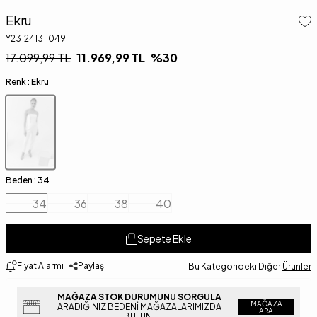
Ekru
Y2312413_049
17.099,99
TL
11.969,99
TL
%
30
Renk :
Ekru
Beden :
34
34
36
38
40
Sepete Ekle
Fiyat Alarmı
Paylaş
Bu Kategorideki Diğer
Ürünler
MAĞAZA STOK DURUMUNU SORGULA
MAĞAZA
ARADIĞINIZ BEDENI MAĞAZALARIMIZDA
ARA
BULUN.