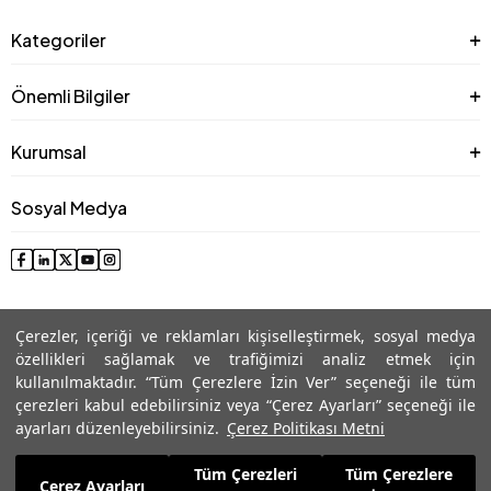
Kategoriler
Önemli Bilgiler
Kurumsal
Sosyal Medya
Çerezler, içeriği ve reklamları kişiselleştirmek, sosyal medya
özellikleri sağlamak ve trafiğimizi analiz etmek için
kullanılmaktadır. “Tüm Çerezlere İzin Ver” seçeneği ile tüm
çerezleri kabul edebilirsiniz veya “Çerez Ayarları” seçeneği ile
© 2025 Roman® Tüm Hakları Saklıdır, İzinsiz kullanılamaz
ayarları düzenleyebilirsiniz.
Çerez Politikası Metni
Tüm Çerezleri
Tüm Çerezlere
17.099,99
TL
Çerez Ayarları