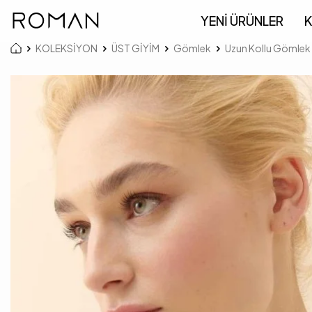
YENİ ÜRÜNLER
K
KOLEKSİYON
ÜST GİYİM
Gömlek
Uzun Kollu Gömlek