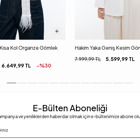
i Kısa Kol Organze Gömlek
Hakim Yaka Geniş Kesim Göm
7.999,99
TL
5.599,99
TL
6.649,99
TL
-%
30
E-Bülten Aboneliği
mpanya ve yeniliklerden haberdar olmak için e-bültenimize abone ol