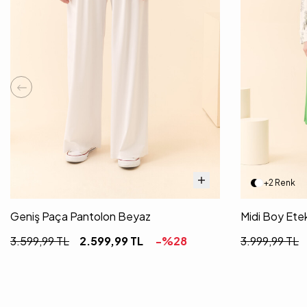
+2 Renk
Geniş Paça Pantolon Beyaz
Midi Boy Etek
3.599,99
TL
2.599,99
TL
-%
28
3.999,99
TL