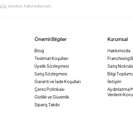
i'ni
, okudum, kabul ediyorum.
Önemli Bilgiler
Kurumsal
Blog
Hakkımızda
Teslimat Koşulları
Franchising 
Üyelik Sözleşmesi
Satış Noktala
Satış Sözleşmesi
Bilgi Toplumu
Garanti ve İade Koşulları
İletişim
Çerez Politikası
Aydınlatma Me
Verilerin Kor
Gizlilik ve Güvenlik
Sipariş Takibi