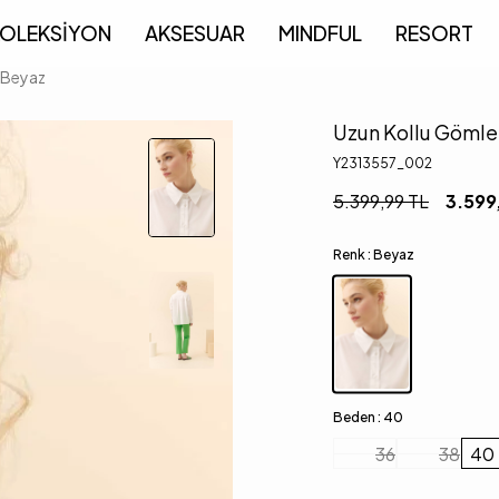
OLEKSİYON
AKSESUAR
MINDFUL
RESORT
 Beyaz
Uzun Kollu Gömle
Y2313557_002
5.399,99
TL
3.599
Renk :
Beyaz
Beden :
40
36
38
40