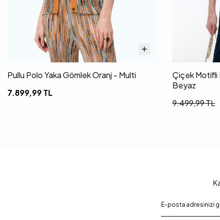
Pullu Polo Yaka Gömlek Oranj - Multi
Çiçek Motifl
Beyaz
7.899,99
TL
9.499,99
TL
Ka