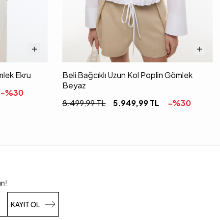
lek Ekru
Beli Bağcıklı Uzun Kol Poplin Gömlek
Beyaz
-%
30
8.499,99
TL
5.949,99
TL
-%
30
un!
KAYIT OL