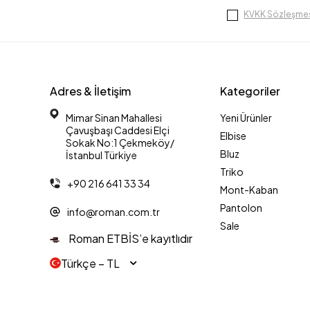
KVKK Sözleşmes
Adres & İletişim
Kategoriler
Mimar Sinan Mahallesi
Yeni Ürünler
Çavuşbaşı Caddesi Elçi
Elbise
Sokak No:1 Çekmeköy/
Bluz
İstanbul Türkiye
Triko
+90 216 641 33 34
Mont-Kaban
Pantolon
info@roman.com.tr
Sale
Roman ETBİS’e kayıtlıdır
Türkçe − TL