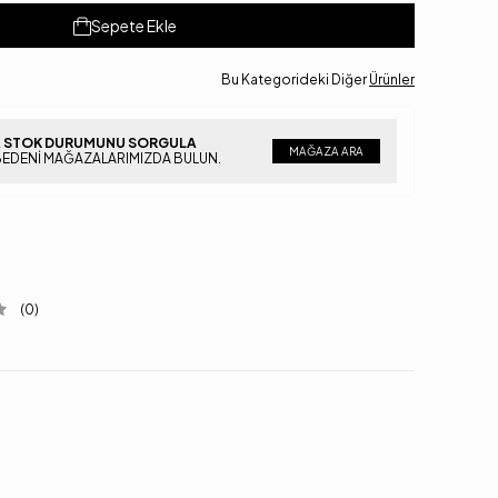
Sepete Ekle
Bu Kategorideki Diğer
Ürünler
 STOK DURUMUNU SORGULA
MAĞAZA ARA
BEDENI MAĞAZALARIMIZDA BULUN.
(0)