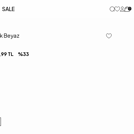
SALE
0
k Beyaz
,99
TL
%
33