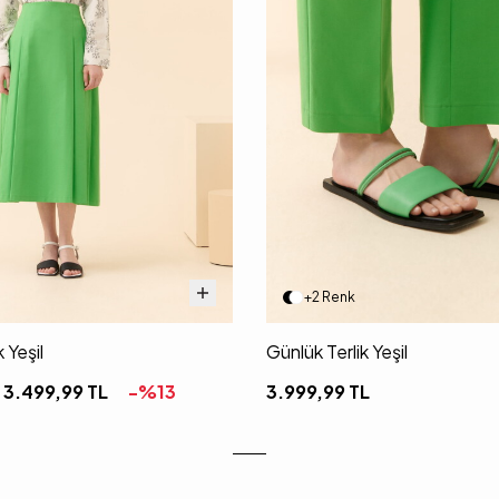
+2 Renk
 Yeşil
Günlük Terlik Yeşil
3.499,99
TL
-%
13
3.999,99
TL