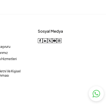
Sosyal Medya
Başvuru
rımız
 Hizmetleri
tni Ve Kişisel
unması