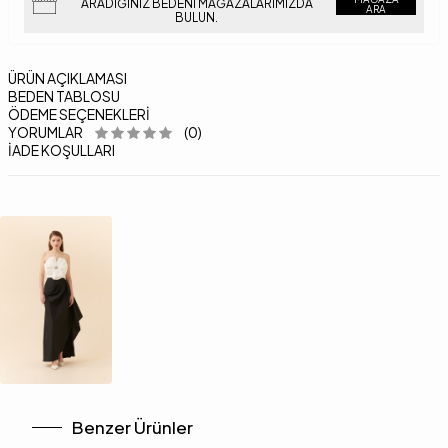
ARADIĞINIZ BEDENI MAĞAZALARIMIZDA
ARA
BULUN.
ÜRÜN AÇIKLAMASI
BEDEN TABLOSU
ÖDEME SEÇENEKLERI
YORUMLAR
(0)
İADE KOŞULLARI
Benzer Ürünler