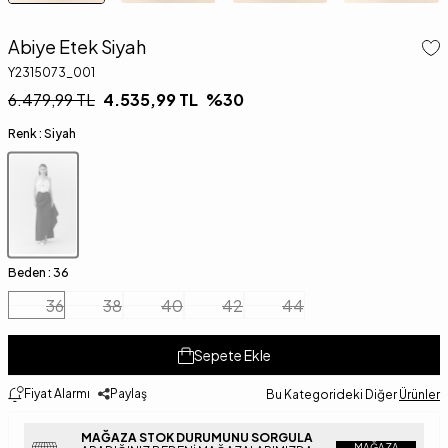
Abiye Etek Siyah
Y2315073_001
6.479,99
TL
4.535,99
TL
%
30
Renk :
Siyah
Beden :
36
36
38
40
42
44
Sepete Ekle
Fiyat Alarmı
Paylaş
Bu Kategorideki Diğer
Ürünler
MAĞAZA STOK DURUMUNU SORGULA
MAĞAZA