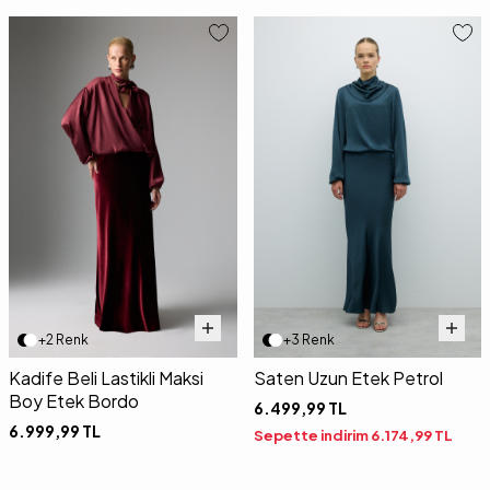
+2 Renk
+3 Renk
Kadife Beli Lastikli Maksi
Saten Uzun Etek Petrol
Boy Etek Bordo
6.499,99
TL
6.999,99
TL
Sepette indirim
6.174,99
TL