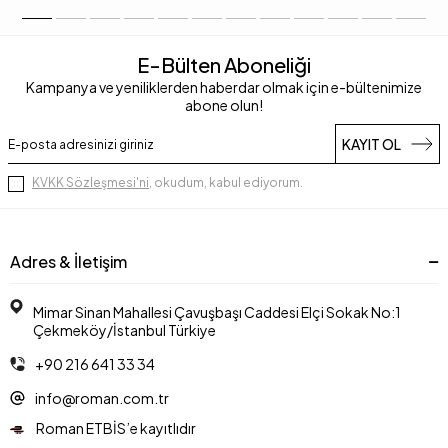
E-Bülten Aboneliği
Kampanya ve yeniliklerden haberdar olmak için e-bültenimize
abone olun!
KAYIT OL
KVKK Sözleşmesi'ni
, okudum, kabul ediyorum.
Adres & İletişim
Mimar Sinan Mahallesi Çavuşbaşı Caddesi Elçi Sokak No:1
Çekmeköy/İstanbul Türkiye
+90 216 641 33 34
info@roman.com.tr
Roman ETBİS’e kayıtlıdır